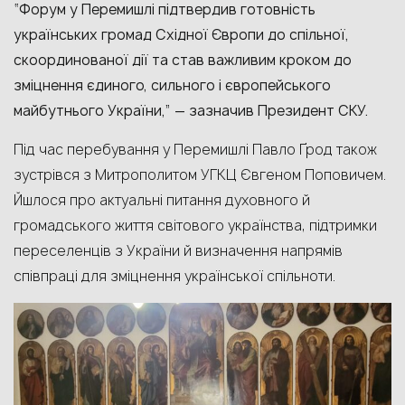
“Форум у Перемишлі підтвердив готовність
українських громад Східної Європи до спільної,
скоординованої дії та став важливим кроком до
зміцнення єдиного, сильного і європейського
майбутнього України,” — зазначив Президент СКУ.
Під час перебування у Перемишлі Павло Ґрод також
зустрівся з Митрополитом УГКЦ Євгеном Поповичем.
Йшлося про актуальні питання духовного й
громадського життя світового українства, підтримки
переселенців з України й визначення напрямів
співпраці для зміцнення української спільноти.