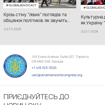
#GLOBALADVOCACY
#GLOBALADV
Крізь стіну “лівих” поглядів та
Культурна 
обіцянок політиків: як звучить...
як Україну 
JULY 3,2026
JULY 1,2026
145 Evans Avenue, Suite 207, Торонто,
ON M8Z 5X8, Канада
+1 416 323-3020
uwc@ukrainianworldcongress.org
ПРИЄДНУЙТЕСЬ ДО