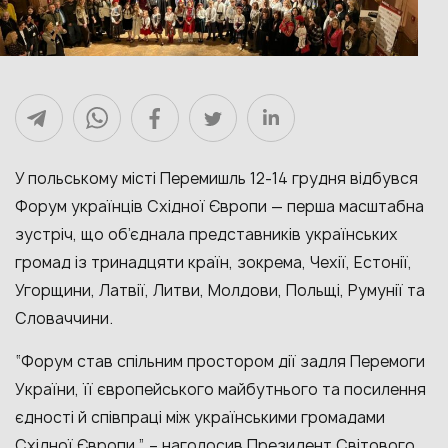
У польському місті Перемишль 12-14 грудня відбувся
Форум українців Східної Європи — перша масштабна
зустріч, що об’єднала представників українських
громад із тринадцяти країн, зокрема, Чехії, Естонії,
Угорщини, Латвії, Литви, Молдови, Польщі, Румунії та
Словаччини.
“Форум став спільним простором дії задля Перемоги
України, її європейського майбутнього та посилення
єдності й співпраці між українськими громадами
Східної Європи,” – наголосив Президент Світового