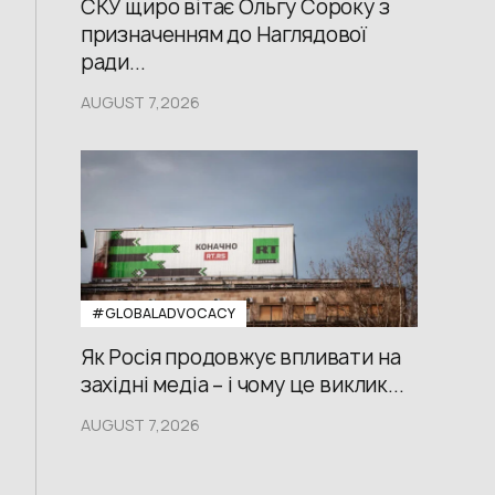
СКУ щиро вітає Ольгу Сороку з
призначенням до Наглядової
ради...
AUGUST 7,2026
#GLOBALADVOCACY
Як Росія продовжує впливати на
західні медіа – і чому це виклик...
AUGUST 7,2026