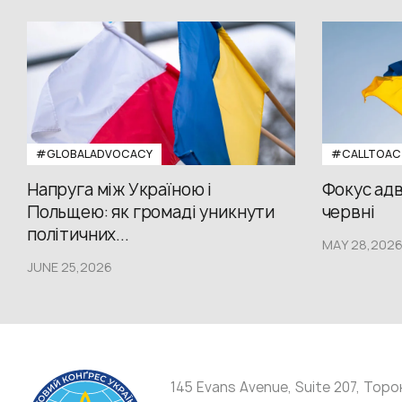
#GLOBALADVOCACY
#CALLTOAC
Напруга між Україною і
Фокус адв
Польщею: як громаді уникнути
червні
політичних...
MAY 28,202
JUNE 25,2026
145 Evans Avenue, Suite 207, Торо