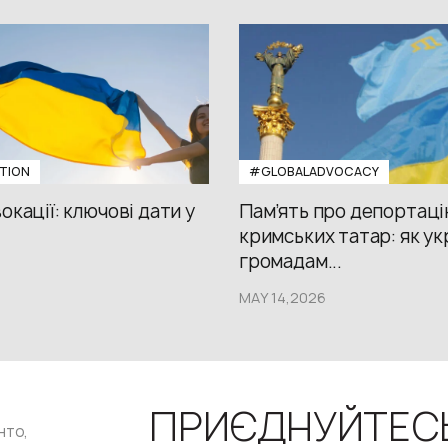
TION
#GLOBALADVOCACY
окації: ключові дати у
Пам’ять про депортац
кримських татар: як ук
громадам...
6
MAY 14,2026
ПРИЄДНУЙТЕС
нто,