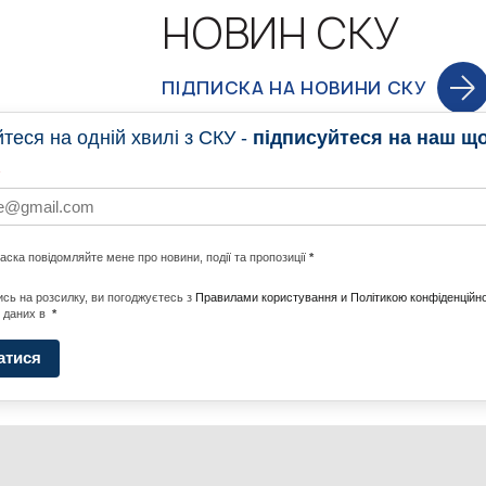
НОВИН СКУ
ПІДПИСКА НА НОВИНИ СКУ
еся на одній хвилі з СКУ -
підписуйтеся на наш щ
НОВИНИ
ПРОГ
ласка повідомляйте мене про новини, події та пропозиції
*
НОТИ ПО СВІТУ
#CALLTOACTION
UNITE W
сь на розсилку, ви погоджуєтесь з
Правилами користування и Політикою конфіденційно
 даних в
*
АДА
ENERGI
атися