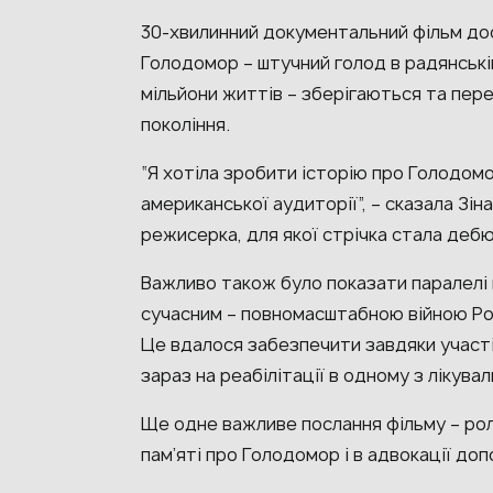
30-хвилинний документальний фільм дос
Голодомор – штучний голод в радянській
мільйони життів – зберігаються та пер
покоління.
“Я хотіла зробити історію про Голодо
американської аудиторії”, – сказала Зі
режисерка, для якої стрічка стала деб
Важливо також було показати паралелі 
сучасним – повномасштабною війною Рос
Це вдалося забезпечити завдяки участі у
зараз на реабілітації в одному з лікува
Ще одне важливе послання фільму – рол
пам’яті про Голодомор і в адвокації допо