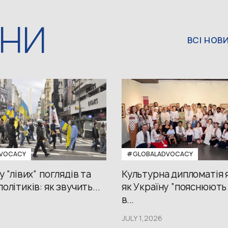
ИНИ
ВСІ НОВ
VOCACY
#GLOBALADVOCACY
у “лівих” поглядів та
Культурна дипломатія я
олітиків: як звучить...
як Україну “пояснюють
в...
JULY 1,2026