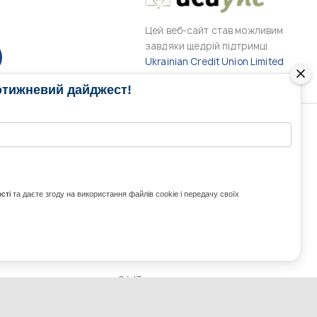
Цей веб-сайт став можливим
завдяки щедрій підтримці
Ukrainian Credit Union Limited
отижневий дайджест!
РАМИ
МЕДІА КОНТАКТИ
КОНТАКТ ДЛЯ МЕДІА
ITH UKRAINE
сті
та даєте згоду на використання файлів cookie і передачу своїх
з України та світу
ZE UKRAINE
Ольга Доманська
uwc@ukrainianworldcongress.org
24/7
FB: @uwcongress,