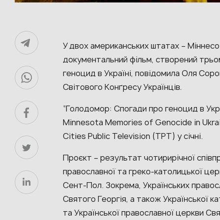
У двох американських штатах – Міннесот
документальний фільм, створений трьо
геноцид в Україні, повідомила Оля Сор
Світового Конґресу Українців.
“Голодомор: Спогади про геноцид в Укра
Minnesota Memories of Genocide in Ukra
Cities Public Television (TPT) у січні.
Проєкт – результат чотирирічної співп
православної та греко-католицької церк
Сент-Пол. Зокрема, Українських правос
Святого Георгія, а також Української 
та Української православної церкви Св