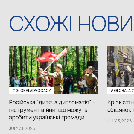
СХОЖІ НОВ
#GLOBALADVOCACY
#GLOBALAD
Російська “дитяча дипломатія” –
Крізь стін
інструмент війни: що можуть
обіцянок п
зробити українські громади
JULY 3,2026
JULY 31,2026