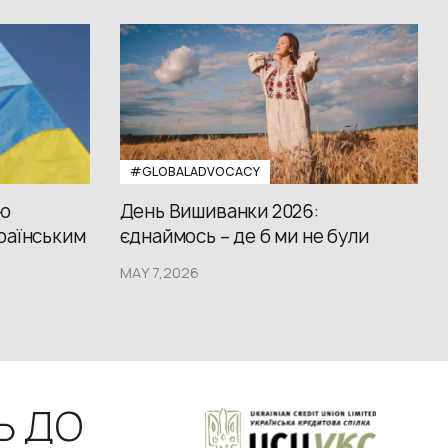
#GLOBALADVOCACY
ію
День Вишиванки 2026:
раїнським
єднаймось – де б ми не були
MAY 7,2026
Ь ДО