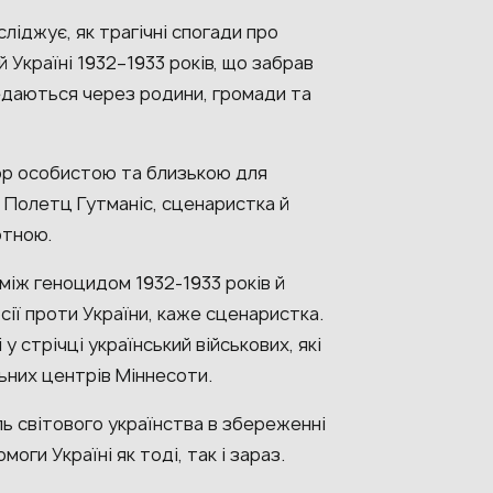
ліджує, як трагічні спогади про
 Україні 1932–1933 років, що забрав
едаються через родини, громади та
мор особистою та близькою для
на Полетц Гутманіс, сценаристка й
ютною.
між геноцидом 1932-1933 років й
ії проти України, каже сценаристка.
 стрічці український військових, які
льних центрів Міннесоти.
ь світового українства в збереженні
моги Україні як тоді, так і зараз.