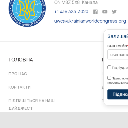
ON M8Z 5X8, Канада
+1 416 323-3020
uwc@ukrainianworldcongress.org
Залишайт
ВАШ ЕМЕЙЛ
*
ГОЛОВНА
ПРО НАС
Так, будь 
ПРО НАС
НАШІ СПІЛЬ
Підписуючи
персональних
КОНТАКТИ
ДОРАДЧА Р
Підпис
ПІДПИШІТЬСЯ НА НАШ
ПРОВІД СКУ
ДАЙДЖЕСТ