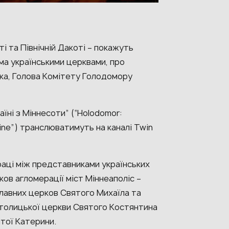
і та Північній Дакоті – покажуть
ма українськими церквами, про
ока, Голова Комітету Голодомору
їні з Міннесоти” (“Holodomor:
ine”) транслюватимуть на каналі Twin
раці між представниками українських
ов агломерації міст Міннеаполіс –
лавних церков Святого Михаїла та
католицької церкви Святого Костянтина
ятої Катерини.