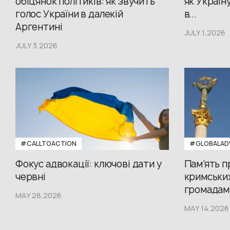
обіцянок політиків: як звучить
як Україн
голос України в далекій
в...
Аргентині
JULY 1,2026
JULY 3,2026
#CALLTOACTION
#GLOBALAD
Фокус адвокації: ключові дати у
Пам’ять 
червні
кримських
громадам.
MAY 28,2026
MAY 14,2026