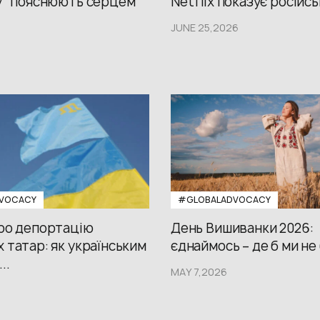
у “пояснюють серцем”
Netflix показує російсь
JUNE 25,2026
VOCACY
#GLOBALADVOCACY
про депортацію
День Вишиванки 2026:
 татар: як українським
єднаймось – де б ми не
..
MAY 7,2026