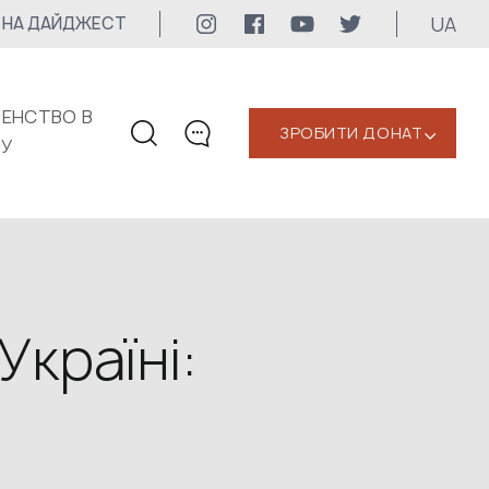
UA
 НА ДАЙДЖЕСТ
ЕНСТВО В
ЗРОБИТИ ДОНАТ
‹
КУ
КОНТАКТИ
+1 416 323-3020
uwc@ukrainianworldcongress.org
МЕДІА КОНТАКТИ
країні:
Для медіа
24/7
uwc@ukrainianworldcongress.org
FB: @uwcongress