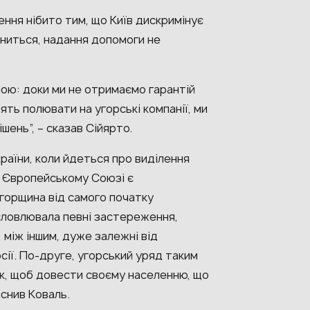
ння нібито тим, що Київ дискримінує
міниться, надання допомоги не
ою: доки ми не отримаємо гарантій
ять полювати на угорські компанії, ми
ень”, – сказав Сійярто.
раїни, коли йдеться про виділення
в Європейському Союзі є
Угорщина від самого початку
словлювала певні застереження,
 між іншим, дуже залежні від
сії. По-друге, угорський уряд таким
к, щоб довести своєму населенню, що
яснив Коваль.