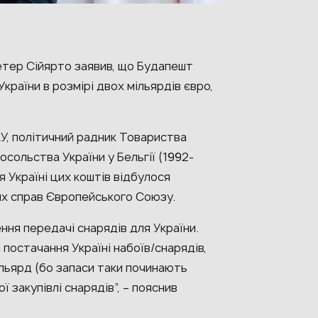
етер Сійярто заявив, що Будапешт
раїни в розмірі двох мільярдів євро,
У, політичний радник Товариства
посольства України у Бельгії (1992-
я Україні цих коштів відбулося
их справ Європейського Союзу.
ення передачі снарядів для України.
постачання Україні набоїв/снарядів,
мільярд (бо запаси таки починають
 закупівлі снарядів”, – пояснив