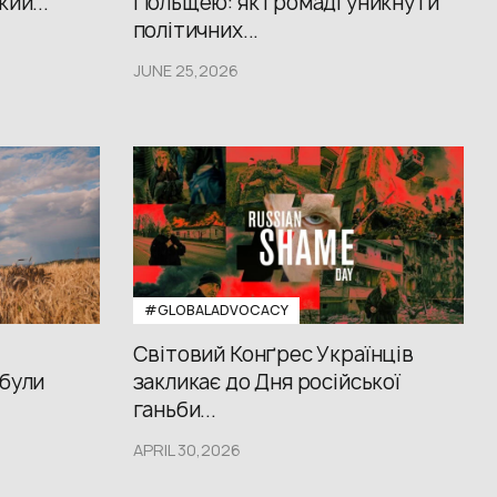
кий...
Польщею: як громаді уникнути
політичних...
JUNE 25,2026
#GLOBALADVOCACY
Світовий Конґрес Українців
 були
закликає до Дня російської
ганьби...
APRIL 30,2026