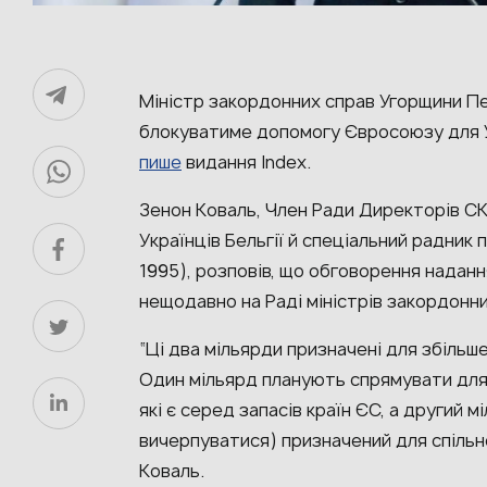
Міністр закордонних справ Угорщини П
блокуватиме допомогу Євросоюзу для Ук
пише
видання Index.
Зенон Коваль, Член Ради Директорів СК
Українців Бельгії й спеціальний радник 
1995), розповів, що обговорення наданн
нещодавно на Раді міністрів закордонн
“Ці два мільярди призначені для збільш
Один мільярд планують спрямувати для 
які є серед запасів країн ЄС, а другий 
вичерпуватися) призначений для спільної
Коваль.