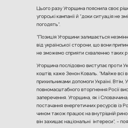
Цього разу Угорщина пояснила своє ріше
угорські кампанії й “доки ситуація не з
погодять”.
“Позиція Угорщини залишається незмінн
від української сторони, що вони припин
не зможемо сприяти схваленню таких ріш
Угорщина послідовно виступає проти Ук
коштів, каже Зенон Коваль. “Майже всі 
прихильниками допомоги Україні. Втім, 
повномасштабного вторгнення Росії ви
заперечення. Угорщина, як і Словаччина,
постачання енергетичних ресурсів із Ро
чином також працює на внутрішній рино
він захищає національні інтереси”, – по