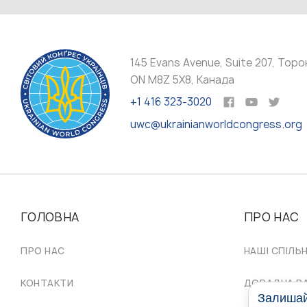
145 Evans Avenue, Suite 207, Торо
ON M8Z 5X8, Канада
+1 416 323-3020
uwc@ukrainianworldcongress.org
ГОЛОВНА
ПРО НАС
ПРО НАС
НАШІ СПІЛЬ
КОНТАКТИ
ДОРАДЧА Р
Залишайт