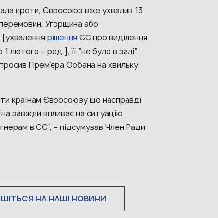
ала проти, Євросоюз вже ухвалив 13
і перемовин, Угорщина або
у [ухвалення
рішення
ЄС про виділення
 лютого – ред.], її “не було в залі”
просив Прем’єра Орбана на хвильку
.
ати країнам Євросоюзу що насправді
їна завжди впливає на ситуацію,
нерам в ЄС”, – підсумував Член Ради
ИШІТЬСЯ НА НАШІ НОВИНИ