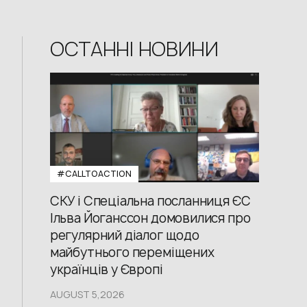
ОСТАННІ НОВИНИ
#CALLTOACTION
СКУ і Спеціальна посланниця ЄС
Ільва Йоганссон домовилися про
регулярний діалог щодо
майбутнього переміщених
українців у Європі
AUGUST 5,2026