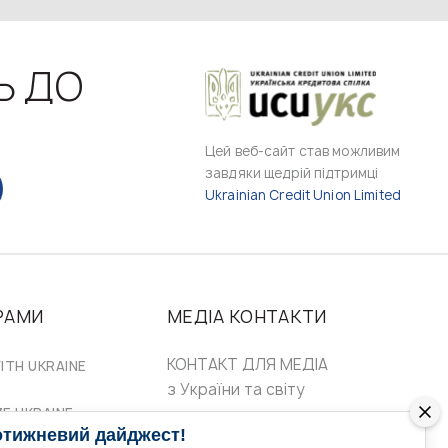
Ь ДО
Цей веб-сайт став можливим
завдяки щедрій підтримці
Ukrainian Credit Union Limited
РАМИ
МЕДІА КОНТАКТИ
КОНТАКТ ДЛЯ МЕДІА
ITH UKRAINE
з України та світу
ZE UKRAINE
Ольга Доманська
отижневий дайджест!