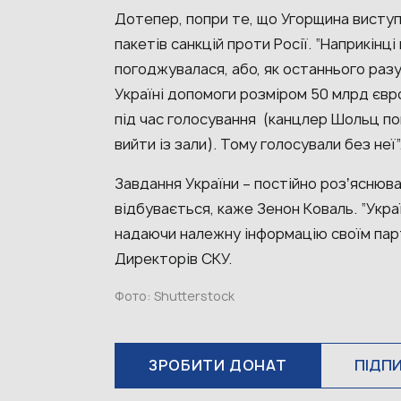
Дотепер, попри те, що Угорщина виступ
пакетів санкцій проти Росії. “Наприкінц
погоджувалася, або, як останнього раз
Україні допомоги розміром 50 млрд євро 1
під час голосування (канцлер Шольц по
вийти із зали). Тому голосували без неї”
Завдання України – постійно розʼяснюв
відбувається, каже Зенон Коваль. “Укра
надаючи належну інформацію своїм парт
Директорів СКУ.
Фото: Shutterstock
ЗРОБИТИ ДОНАТ
ПІДП