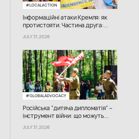
#LOCALACTION
Інформаційні атаки Кремля: як
протистояти. Частина друга:...
JULY 31,2026
#GLOBALADVOCACY
Російська “дитяча дипломатія” –
інструмент війни: що можуть...
JULY 31,2026