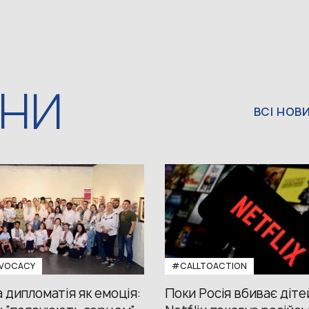
ИНИ
ВСІ НОВ
VOCACY
#CALLTOACTION
 дипломатія як емоція:
Поки Росія вбиває діте