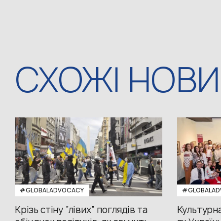
СХОЖІ НОВ
#GLOBALADVOCACY
#GLOBALAD
Крізь стіну “лівих” поглядів та
Культурна