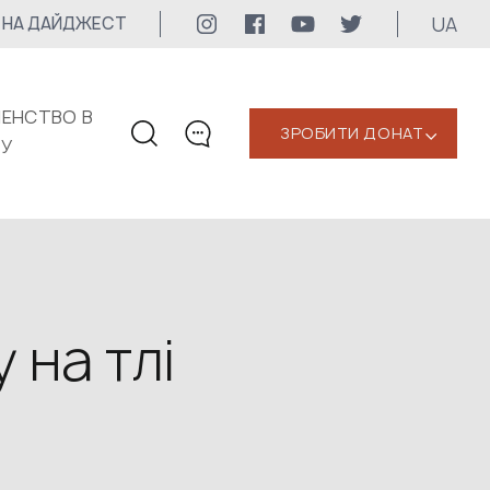
UA
 НА ДАЙДЖЕСТ
ЕНСТВО В
ЗРОБИТИ ДОНАТ
‹
КУ
КОНТАКТИ
+1 416 323-3020
uwc@ukrainianworldcongress.org
МЕДІА КОНТАКТИ
 на тлі
Для медіа
24/7
uwc@ukrainianworldcongress.org
FB: @uwcongress