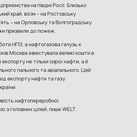
дприємства на півдні Росії. Близько
кий край, вісім – на Ростовську
п’ять – на Орловську та Волгоградську
аки призвели до пожеж.
боти НПЗ, а нафтогазова галузь є
оків Москва інвестувала великі кошти в
експорту не тільки сирої нафти, а й
льного пального та авіапального. Цей
від експорту нафти та газу
країни.
ливість нафтопереробної
єю з головних цілей, пише WELT.