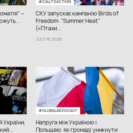
#CALLTOACTION
оматія” –
СКУ запускає кампанію Birds of
ожуть...
Freedom: “Summer Heat”
(«Птахи...
JULY 16,2026
#GLOBALADVOCACY
й України,
Напруга між Україною і
кий...
Польщею: як громаді уникнути