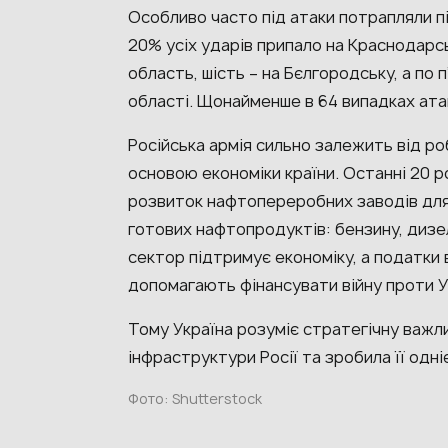
Особливо часто під атаки потрапляли пі
20% усіх ударів припало на Краснодарсь
область, шість – на Бєлгородську, а по 
області. Щонайменше в 64 випадках ат
Російська армія сильно залежить від ро
основою економіки країни. Останні 20 р
розвиток нафтопереробних заводів для 
готових нафтопродуктів: бензину, дизе
сектор підтримує економіку, а податки 
допомагають фінансувати війну проти У
Тому Україна розуміє стратегічну важ
інфраструктури Росії та зробила її одні
Фото: Shutterstock