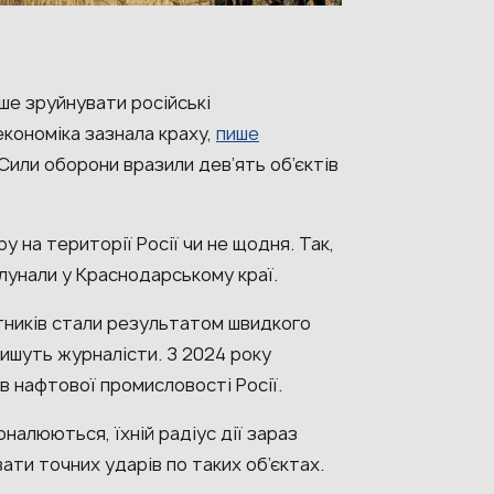
ше зруйнувати російські
економіка зазнала краху,
пише
Сили оборони вразили дев’ять об’єктів
на території Росії чи не щодня. Так,
 лунали у Краснодарському краї.
отників стали результатом швидкого
пишуть журналісти. З 2024 року
в нафтової промисловості Росії.
налюються, їхній радіус дії зараз
ти точних ударів по таких об’єктах.