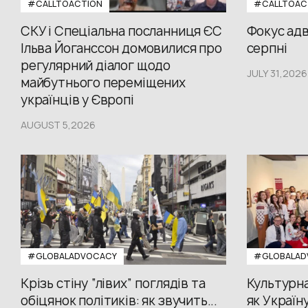
#CALLTOACTION
#CALLTOAC
СКУ і Спеціальна посланниця ЄС
Фокус адв
Ільва Йоганссон домовилися про
серпні
регулярний діалог щодо
JULY 31,2026
майбутнього переміщених
українців у Європі
AUGUST 5,2026
#GLOBALADVOCACY
#GLOBALAD
Крізь стіну “лівих” поглядів та
Культурна
обіцянок політиків: як звучить...
як Україн