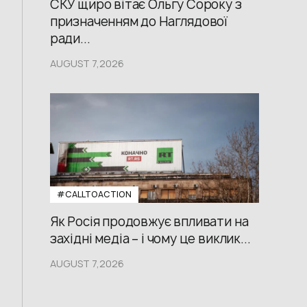
СКУ щиро вітає Ольгу Сороку з
призначенням до Наглядової
ради...
AUGUST 7,2026
#CALLTOACTION
Як Росія продовжує впливати на
західні медіа – і чому це виклик...
AUGUST 7,2026