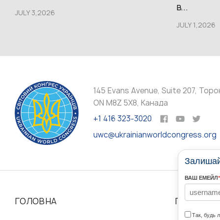
в...
JULY 3,2026
JULY 1,2026
145 Evans Avenue, Suite 207, Торо
ON M8Z 5X8, Канада
+1 416 323-3020
uwc@ukrainianworldcongress.org
Залишайт
ВАШ ЕМЕЙЛ
*
ГОЛОВНА
ПРО НАС
Так, будь 