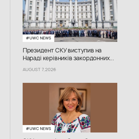
#UWС NEWS
Президент СКУ виступив на
Нараді керівників закордонних...
AUGUST 7,2026
#UWС NEWS