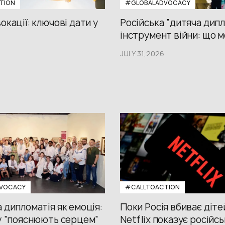
TION
#GLOBALADVOCACY
окації: ключові дати у
Російська “дитяча дипл
інструмент війни: що м
JULY 31,2026
VOCACY
#CALLTOACTION
 дипломатія як емоція:
Поки Росія вбиває діте
у “пояснюють серцем”
Netflix показує російсь