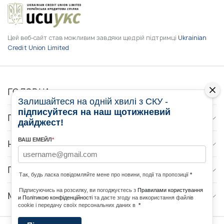
Цей веб-сайт став можливим завдяки щедрій підтримці
Ukrainian
Credit Union Limited
ГОЛОВНА
Залишайтеся на одній хвилі з СКУ -
підписуйтеся на наш щотижневий
ПРО НАС
дайджест!
ВАШ ЕМЕЙЛ
*
НОВИНИ
ПРОГРАМИ
Так, будь ласка повідомляйте мене про новини, події та пропозиції
*
Підписуючись на розсилку, ви погоджуєтесь з
Правилами користування
МЕДІА КОНТАКТИ
и Політикою конфіденційності
та даєте згоду на використання файлів
cookie і передачу своїх персональних даних в
*