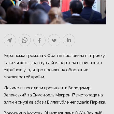
Українська громада у Франції висловила підтримку
та вдячність французькій владі після підписання з
Україною угоди про посилення оборонних
можливостей країни.
Документ погодили президенти Володимир
Зеленський та Емманюель Макрон 17 листопада на
злітній смузі авіабази Віллакубле неподалік Парижа.
Володимир Когутяк, Віцепрезидент СКУ в Західній