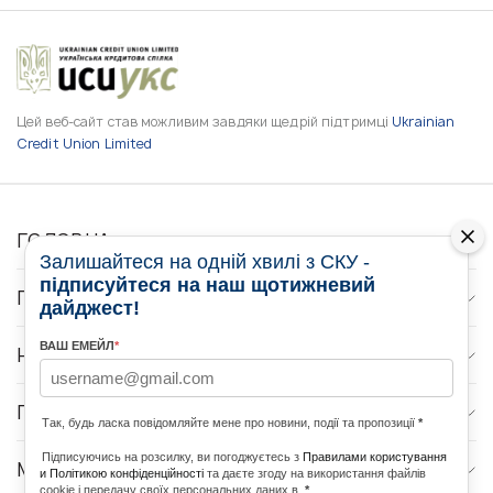
Цей веб-сайт став можливим завдяки щедрій підтримці
Ukrainian
Credit Union Limited
ГОЛОВНА
Залишайтеся на одній хвилі з СКУ -
підписуйтеся на наш щотижневий
ПРО НАС
дайджест!
ВАШ ЕМЕЙЛ
*
НОВИНИ
ПРОГРАМИ
Так, будь ласка повідомляйте мене про новини, події та пропозиції
*
Підписуючись на розсилку, ви погоджуєтесь з
Правилами користування
МЕДІА КОНТАКТИ
и Політикою конфіденційності
та даєте згоду на використання файлів
cookie і передачу своїх персональних даних в
*