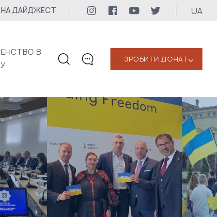
UA
 НА ДАЙДЖЕСТ
ЕНСТВО В
ЗРОБИТИ ДОНАТ
‹
КУ
КОНТАКТИ
+1 416 323-3020
uwc@ukrainianworldcongress.org
МЕДІА КОНТАКТИ
Для медіа
24/7
uwc@ukrainianworldcongress.org
FB: @uwcongress