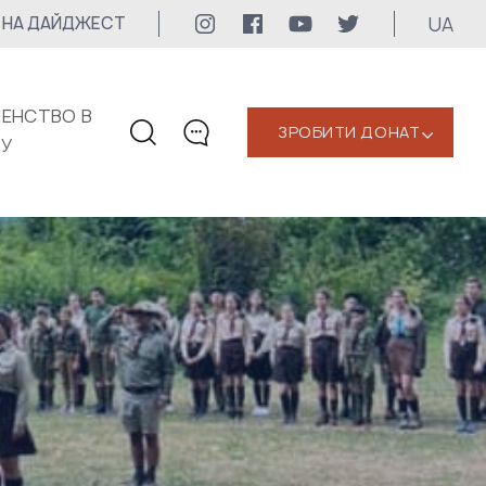
UA
 НА ДАЙДЖЕСТ
ЕНСТВО В
ЗРОБИТИ ДОНАТ
‹
КУ
КОНТАКТИ
+1 416 323-3020
uwc@ukrainianworldcongress.org
МЕДІА КОНТАКТИ
Для медіа
24/7
uwc@ukrainianworldcongress.org
FB: @uwcongress