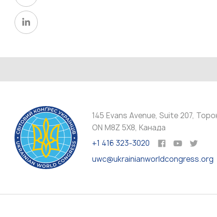
145 Evans Avenue, Suite 207, Торо
ON M8Z 5X8, Канада
+1 416 323-3020
uwc@ukrainianworldcongress.org