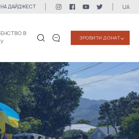
UA
 НА ДАЙДЖЕСТ
ЕНСТВО В
ЗРОБИТИ ДОНАТ
‹
КУ
КОНТАКТИ
+1 416 323-3020
uwc@ukrainianworldcongress.org
МЕДІА КОНТАКТИ
Для медіа
24/7
uwc@ukrainianworldcongress.org
FB: @uwcongress