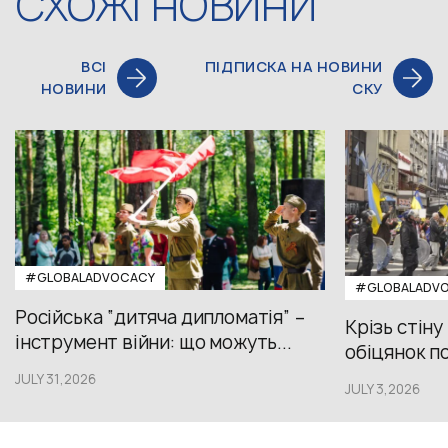
СХОЖІ НОВИНИ
ВСІ
ПІДПИСКА НА НОВИНИ
НОВИНИ
СКУ
#GLOBALADVOCACY
#GLOBALADV
Російська “дитяча дипломатія” –
Крізь стіну
інструмент війни: що можуть...
обіцянок пол
JULY 31,2026
JULY 3,2026