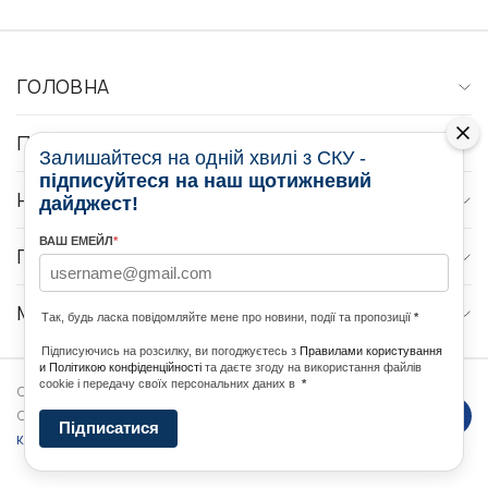
ГОЛОВНА
ПРО НАС
Залишайтеся на одній хвилі з СКУ -
підписуйтеся на наш щотижневий
НОВИНИ
дайджест!
ВАШ ЕМЕЙЛ
*
ПРОГРАМИ
МЕДІА КОНТАКТИ
Так, будь ласка повідомляйте мене про новини, події та пропозиції
*
Підписуючись на розсилку, ви погоджуєтесь з
Правилами користування
и Політикою конфіденційності
та даєте згоду на використання файлів
cookie і передачу своїх персональних даних в
*
Copyright © 2026 Ukrainian World
DForce
Політика
Congress. Powered by
Підписатися
конфеденційності