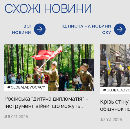
СХОЖІ НОВИНИ
ВСІ
ПІДПИСКА НА НОВИНИ
НОВИНИ
СКУ
#GLOBALADVOCACY
#GLOBALADV
Російська “дитяча дипломатія” –
Крізь стіну
інструмент війни: що можуть...
обіцянок пол
JULY 31,2026
JULY 3,2026