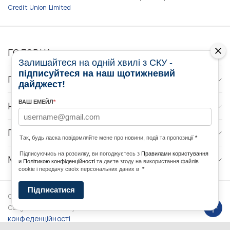
Credit Union Limited
ГОЛОВНА
Залишайтеся на одній хвилі з СКУ -
підписуйтеся на наш щотижневий
ПРО НАС
дайджест!
ВАШ ЕМЕЙЛ
*
НОВИНИ
ПРОГРАМИ
Так, будь ласка повідомляйте мене про новини, події та пропозиції
*
Підписуючись на розсилку, ви погоджуєтесь з
Правилами користування
МЕДІА КОНТАКТИ
и Політикою конфіденційності
та даєте згоду на використання файлів
cookie і передачу своїх персональних даних в
*
Підписатися
Copyright © 2026 Ukrainian World
DForce
Політика
Congress. Powered by
конфеденційності