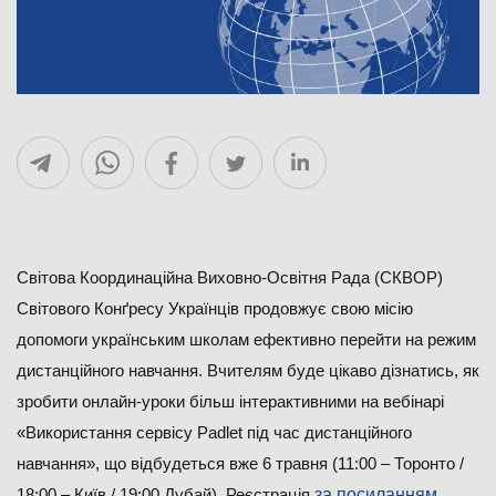
Cвітова Координаційна Виховно-Освітня Рада (СКВОР)
Світового Конґресу Українців продовжує свою місію
допомоги українським школам ефективно перейти на режим
дистанційного навчання. Вчителям буде цікаво дізнатись, як
зробити онлайн-уроки більш інтерактивними на вебінарі
«Використання сервісу Padlet під час дистанційного
навчання», що відбудеться вже 6 травня (11:00 – Торонто /
18:00 – Київ / 19:00 Дубай). Реєстрація
за посиланням
.