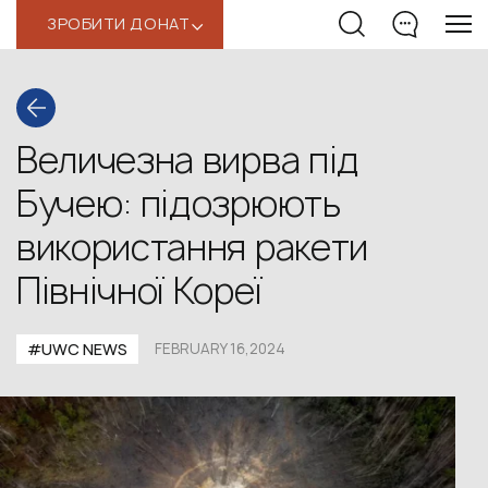
ЗРОБИТИ ДОНАТ
‹
Величезна вирва під
Бучею: підозрюють
використання ракети
Північної Кореї
#UWС NEWS
FEBRUARY 16,2024