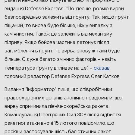
ракети неможливо, кажуть експерти профільного
видання Defense Express. “По-перше, розмір вирви
безпосередньо залежить від ґрунту. Так, якщо ґрунт
піщаний, то вирва буде більше, ніж у випадку з
кам’янистим. Також це залежить від механізму
підриву. Якщо бойова частина детонує після
заглиблення в ґрунт, то вирва знову ж таки буде
більше. Є дуже багато змінних факторів – навіть
сказав
температура ґрунту впливає на це”, –
головний редактор Defense Express Олег Катков.
Видання “Інформатор” пише, що співробітники
правоохоронних органів анонімно повідомили, що
вирву спричинила північнокорейська ракета.
Командування Повітряних Сил ЗСУ після відбиття
ракетної атаки вночі 15 лютого повідомило, що
росіяни застосували шість балістичних ракет