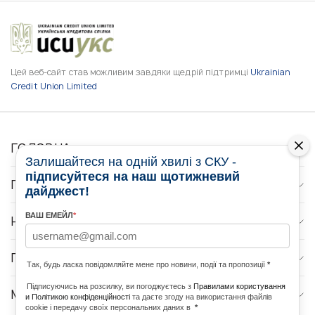
Цей веб-сайт став можливим завдяки щедрій підтримці
Ukrainian
Credit Union Limited
ГОЛОВНА
Залишайтеся на одній хвилі з СКУ -
підписуйтеся на наш щотижневий
ПРО НАС
дайджест!
ВАШ ЕМЕЙЛ
*
НОВИНИ
ПРОГРАМИ
Так, будь ласка повідомляйте мене про новини, події та пропозиції
*
Підписуючись на розсилку, ви погоджуєтесь з
Правилами користування
МЕДІА КОНТАКТИ
и Політикою конфіденційності
та даєте згоду на використання файлів
cookie і передачу своїх персональних даних в
*