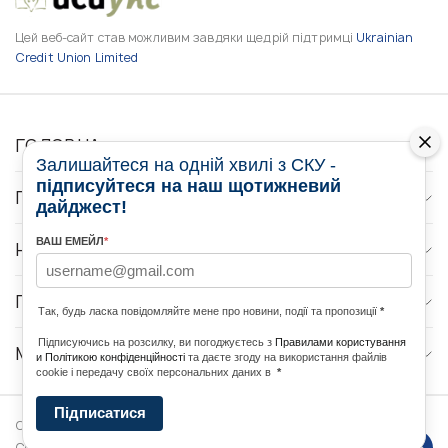
Цей веб-сайт став можливим завдяки щедрій підтримці
Ukrainian
Credit Union Limited
ГОЛОВНА
Залишайтеся на одній хвилі з СКУ -
підписуйтеся на наш щотижневий
ПРО НАС
дайджест!
ВАШ ЕМЕЙЛ
*
НОВИНИ
ПРОГРАМИ
Так, будь ласка повідомляйте мене про новини, події та пропозиції
*
Підписуючись на розсилку, ви погоджуєтесь з
Правилами користування
МЕДІА КОНТАКТИ
и Політикою конфіденційності
та даєте згоду на використання файлів
cookie і передачу своїх персональних даних в
*
Підписатися
Copyright © 2026 Ukrainian World
DForce
Політика
Congress. Powered by