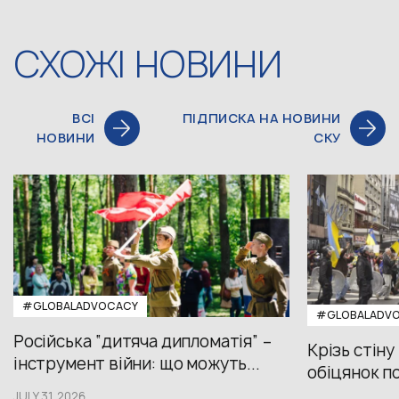
СХОЖІ НОВИНИ
ВСІ
ПІДПИСКА НА НОВИНИ
НОВИНИ
СКУ
#GLOBALADVOCACY
#GLOBALADV
Російська “дитяча дипломатія” –
Крізь стіну
інструмент війни: що можуть...
обіцянок пол
JULY 31,2026