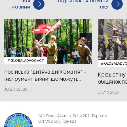
ВСІ
ПІДПИСКА НА НОВИНИ
НОВИНИ
СКУ
#GLOBALADVOCACY
#GLOBALADV
Російська “дитяча дипломатія” –
Крізь стіну
інструмент війни: що можуть...
обіцянок пол
JULY 31,2026
JULY 3,2026
145 Evans Avenue, Suite 207, Торонто,
ON M8Z 5X8, Канада