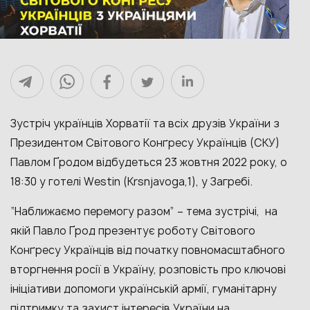
Зустріч українців Хорватії та всіх друзів України з
Президентом Світового Конґресу Українців (СКУ)
Павлом Ґродом відбудеться 23 жовтня 2022 року, о
18:30 у готелі Westin (Krsnjavoga,1), у Загребі.
“Наближаємо перемогу разом” – тема зустрічі, на
якій Павло Ґрод презентує роботу Світового
Конґресу Українців від початку повномасштабного
вторгнення росії в Україну, розповість про ключові
ініціативи допомоги українській армії, гуманітарну
підтримку та захист інтересів України на