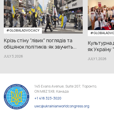
#GLOBALADVOCACY
#GLOBALADV
Крізь стіну “лівих” поглядів та
Культурна 
обіцянок політиків: як звучить...
як Україну 
JULY 3,2026
JULY 1,2026
145 Evans Avenue, Suite 207, Торонто,
ON M8Z 5X8, Канада
+1 416 323-3020
uwc@ukrainianworldcongress.org