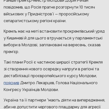
Раніше
премʼєр-міністр Молдови Дорін Речан
повідомив, що Росія прагне розгорнути 10 тисяч
військових у Придністров’ї — проросійському
сепаратистському регіоні країни.
Кремль має на меті встановити прокремлівський уряд
у Кишиневі й для цього втручається у парламентські
вибори в Молдові, заплановані на вересень, сказав
премʼєр.
Такі плани Росії є частиною ширшої стратегії Кремля
зі створення нового осередку напруги в регіоні та
дестабілізації проєвропейського курсу Молдови,
пояснив
Дмитро Лекарцев, Голова Національного
Конгресу Українців Молдови.
Україна та її партнери “мають діяти на випередження,
аби не допустити чергового плацдарму для агресії