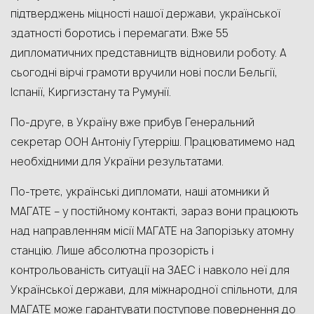
підтверджень міцності нашої держави, української
здатності боротись і перемагати. Вже 55
дипломатичних представництв відновили роботу. А
сьогодні вірчі грамоти вручили нові посли Бельгії,
Іспанії, Киргизстану та Румунії.
По-друге, в Україну вже прибув Генеральний
секретар ООН Антоніу Гутерріш. Працюватимемо над
необхідними для України результатами.
По-третє, українські дипломати, наші атомники й
МАГАТЕ – у постійному контакті, зараз вони працюють
над направленням місії МАГАТЕ на Запорізьку атомну
станцію. Лише абсолютна прозорість і
контрольованість ситуації на ЗАЕС і навколо неї для
Української держави, для міжнародної спільноти, для
МАГАТЕ може гарантувати поступове повернення до