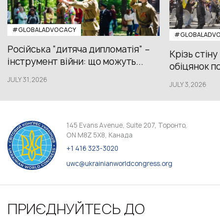
#GLOBALADVOCACY
#GLOBALADV
Російська “дитяча дипломатія” –
Крізь стіну
інструмент війни: що можуть...
обіцянок пол
JULY 31,2026
JULY 3,2026
145 Evans Avenue, Suite 207, Торонто,
ON M8Z 5X8, Канада
+1 416 323-3020
uwc@ukrainianworldcongress.org
ПРИЄДНУЙТЕСЬ ДО