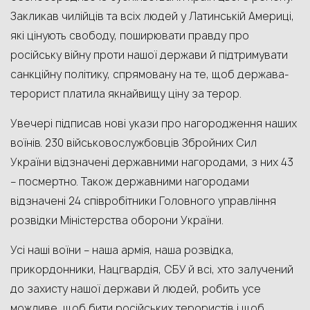
Закликав чилійців та всіх людей у Латинській Америці,
які цінують свободу, поширювати правду про
російську війну проти нашої держави й підтримувати
санкційну політику, спрямовану на те, щоб держава-
терорист платила якнайвищу ціну за терор.
Увечері підписав нові укази про нагородження наших
воїнів. 230 військовослужбовців Збройних Сил
України відзначені державними нагородами, з них 43
– посмертно. Також державними нагородами
відзначені 24 співробітники Головного управління
розвідки Міністерства оборони України.
Усі наші воїни – наша армія, наша розвідка,
прикордонники, Нацгвардія, СБУ й всі, хто залучений
до захисту нашої держави й людей, робить усе
можливе, щоб бити російських терористів і щоб