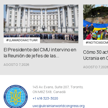
#LLAMADOAACTUAR
#NOTICIASC
El Presidente del CMU intervino en
Cómo 30 act
la Reunión de jefes de las...
Ucrania en 
AGOSTO 7,2026
AGOSTO 7,202
145 Av. Evans, Suite 207, Toronto,
ON M8Z 5X8, Canadá
+1 416 323-3020
uwc@ukrainianworldcongress.org