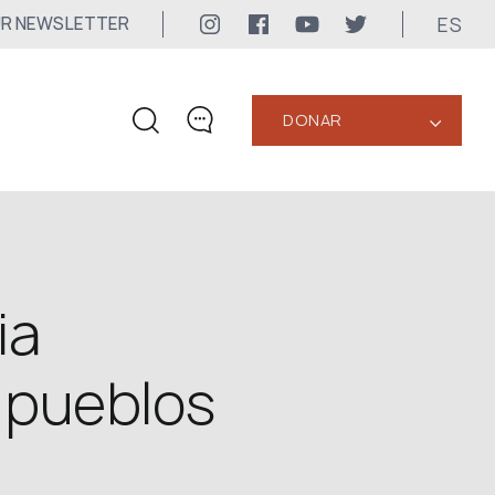
ES
UR NEWSLETTER
DONAR
‹
CONTACTOS
+1 416 323-3020
uwc@ukrainianworldcongress.org
ia
CONTACTOS DE LOS
MEDIOS DE COMUNICACIÓN
 pueblos
Para los Medios de Comunicación
24/7
uwc@ukrainianworldcongress.org