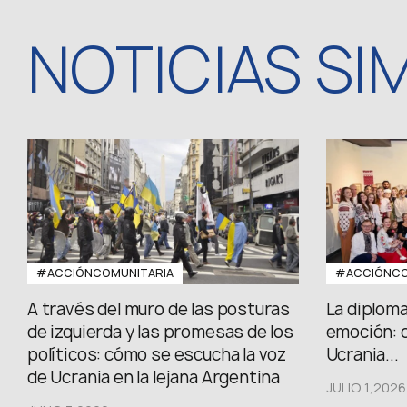
NOTICIAS SI
#ACCIÓNCOMUNITARIA
#ACCIÓNCO
A través del muro de las posturas
La diploma
de izquierda y las promesas de los
emoción: 
políticos: cómo se escucha la voz
Ucrania...
de Ucrania en la lejana Argentina
JULIO 1,2026