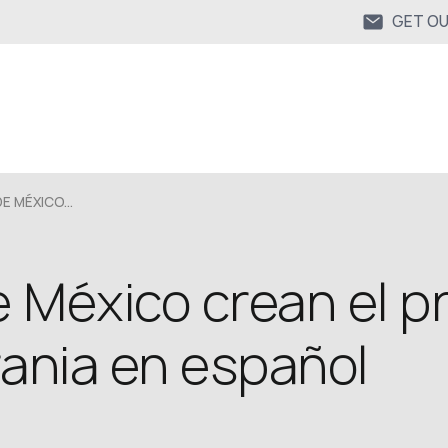
GET O
 MÉXICO...
 México crean el p
rania en español