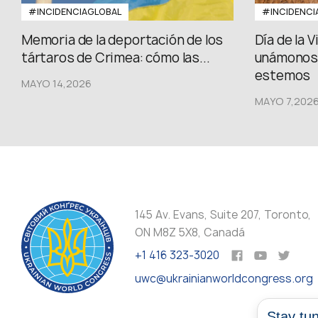
#INCIDENCIAGLOBAL
#INCIDENCI
Memoria de la deportación de los
Día de la 
tártaros de Crimea: cómo las...
unámonos,
estemos
MAYO 14,2026
MAYO 7,202
145 Av. Evans, Suite 207, Toronto,
ON M8Z 5X8, Canadá
+1 416 323-3020
uwc@ukrainianworldcongress.org
Stay tun