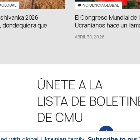
AGLOBAL
#INCIDENCIAGLOBAL
Vishivanka 2026:
El Congreso Mundial de 
 dondequiera que
Ucranianos hace un llama
ABRIL 30,2026
6
ÚNETE A LA
LISTA DE BOLETIN
DE CMU
NEWS SUBSCRIPTION
ed with global Ukrainian family.
Subscribe to our