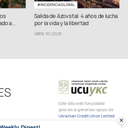
#INCIDENCIAGLOBAL
los
Salida de Azovstal: 4 años de lucha
do a...
por la vida y la libertad
ABRIL 30,2026
ES
Este sitio web fue posible
gracias al generoso apoyo de
Ukrainian Credit Union Limited
 Weekly Digest!