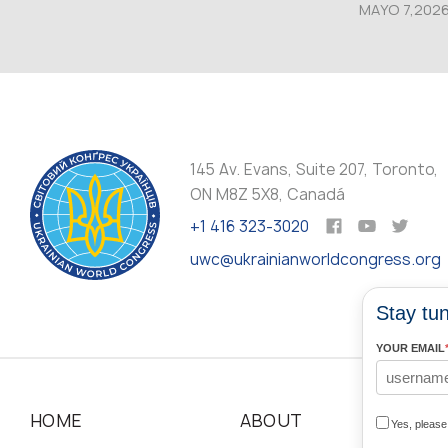
MAYO 7,202
145 Av. Evans, Suite 207, Toronto,
ON M8Z 5X8, Canadá
+1 416 323-3020
uwc@ukrainianworldcongress.org
Stay tun
YOUR EMAIL
HOME
ABOUT
N
Yes, pleas