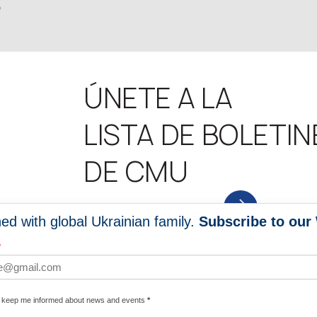
6
ÚNETE A LA
LISTA DE BOLETIN
DE CMU
NEWS SUBSCRIPTION
ed with global Ukrainian family.
Subscribe to our
*
EWS
PROGRAMS
e keep me informed about news and events
*