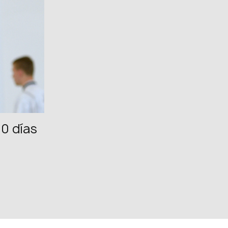
FB: @uwcongress
00 días