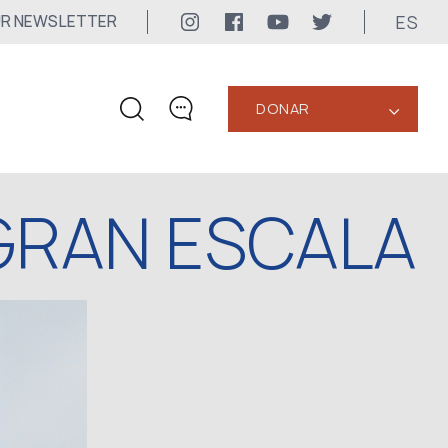
ES
UR NEWSLETTER
DONAR
‹
CONTACTOS
 GRAN ESCALA
+1 416 323-3020
uwc@ukrainianworldcongress.org
CONTACTOS DE LOS
MEDIOS DE COMUNICACIÓN
Para los Medios de Comunicación
24/7
uwc@ukrainianworldcongress.org