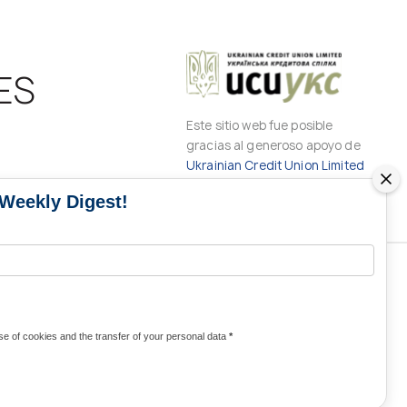
ES
Este sitio web fue posible
gracias al generoso apoyo de
Ukrainian Credit Union Limited
 Weekly Digest!
CONTACTOS DE LOS MEDIOS DE
COMUNICACIÓN
e of cookies and the transfer of your personal data
*
Contactos para medios de comunicación
de Ucrania y del mundo