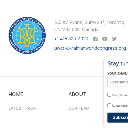
145 Av. Evans, Suite 207, Toronto,
ON M8Z 5X8, Canadá
+1 416 323-3020
uwc@ukrainianworldcongress.org
Stay tun
YOUR EMAIL
HOME
ABOUT
N
Yes, pleas
By subscrib
LATEST FROM
OUR TEAM
#U
Subscr