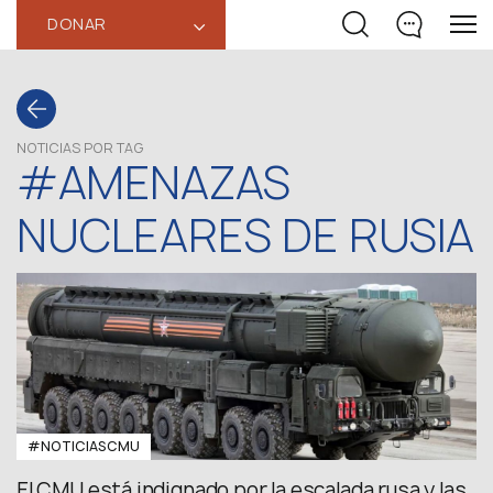
DONAR
‹
NOTICIAS POR TAG
#AMENAZAS
NUCLEARES DE RUSIA
#NOTICIASCMU
El CMU está indignado por la escalada rusa y las