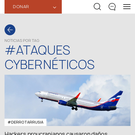
DONAR
‹
NOTICIAS POR TAG
#ATAQUES
CYBERNÉTICOS
#DERROTARRUSIA
Hackers proucranianos causaron daños