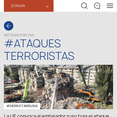
DONAR
‹
NOTICIAS POR TAG
#ATAQUES
TERRORISTAS
#DERROTARRUSIA
La UE convoca al embajador ruso tras el ataque