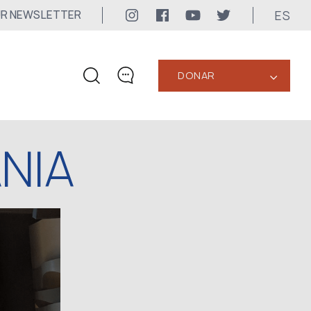
ES
UR NEWSLETTER
DONAR
‹
CONTACTOS
NIA
+1 416 323-3020
uwc@ukrainianworldcongress.org
CONTACTOS DE LOS
MEDIOS DE COMUNICACIÓN
Para los Medios de Comunicación
24/7
uwc@ukrainianworldcongress.org