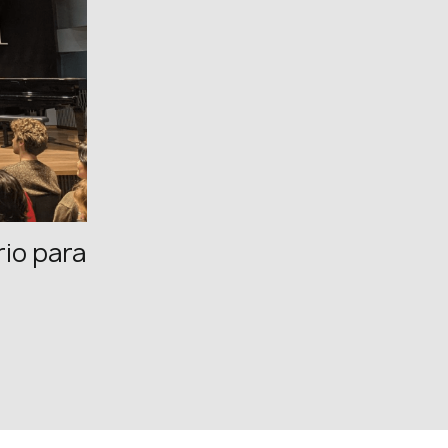
FB: @uwcongress
rio para