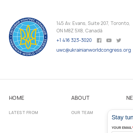
145 Av. Evans, Suite 207, Toronto,
ON M8Z 5X8, Canadá
+1 416 323-3020
uwc@ukrainianworldcongress.org
HOME
ABOUT
N
LATEST FROM
OUR TEAM
#U
Stay tun
YOUR EMAIL