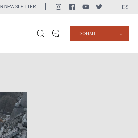
ES
UR NEWSLETTER
DONAR
‹
CONTACTOS
+1 416 323-3020
uwc@ukrainianworldcongress.org
CONTACTOS DE LOS
MEDIOS DE COMUNICACIÓN
Para los Medios de Comunicación
24/7
uwc@ukrainianworldcongress.org