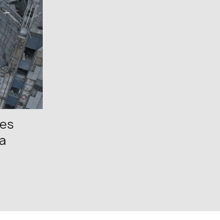
FB: @uwcongress
les
na