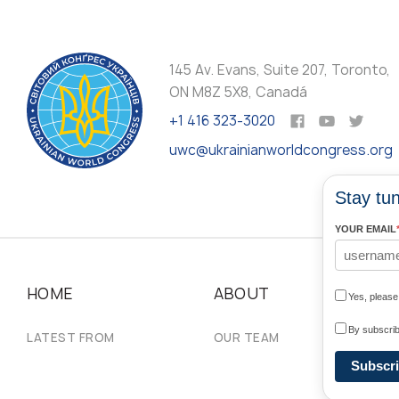
145 Av. Evans, Suite 207, Toronto,
ON M8Z 5X8, Canadá
+1 416 323-3020
uwc@ukrainianworldcongress.org
Stay tun
YOUR EMAIL
HOME
ABOUT
N
Yes, pleas
By subscrib
LATEST FROM
OUR TEAM
#U
Subscr