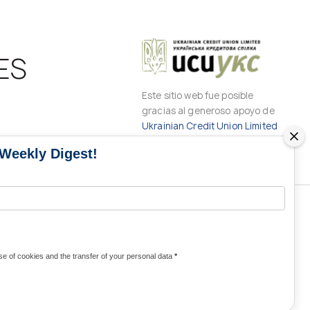
ES
Este sitio web fue posible
gracias al generoso apoyo de
Ukrainian Credit Union Limited
 Weekly Digest!
CONTACTOS DE LOS MEDIOS DE
COMUNICACIÓN
e of cookies and the transfer of your personal data
*
Contactos para medios de comunicación
de Ucrania y del mundo