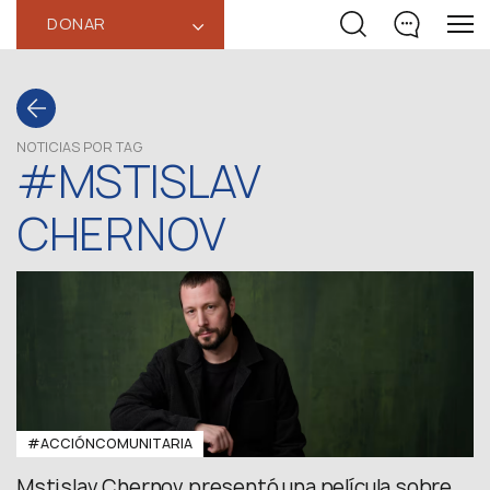
DONAR
‹
NOTICIAS POR TAG
#MSTISLAV
CHERNOV
#ACCIÓNCOMUNITARIA
Mstislav Chernov presentó una película sobre