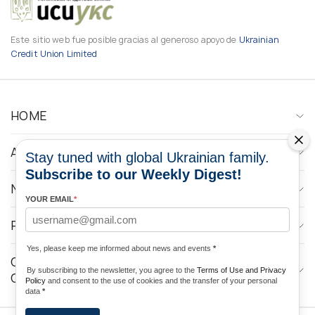
Este sitio web fue posible gracias al generoso apoyo de
Ukrainian
Credit Union Limited
HOME
ABOUT
Stay tuned with global Ukrainian family.
Subscribe to our Weekly Digest!
NEWS
YOUR EMAIL
*
PROGRAMS
Yes, please keep me informed about news and events
*
CONTACTOS DE LOS MEDIOS DE
By subscribing to the newsletter, you agree to the
Terms of Use and Privacy
COMUNICACIÓN
Policy
and consent to the use of cookies and the transfer of your personal
data
*