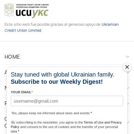
Este sitio web fue posible gracias al generoso apoyo de
Ukrainian
Credit Union Limited
HOME
ABOUT
Stay tuned with global Ukrainian family.
Subscribe to our Weekly Digest!
NEWS
YOUR EMAIL
*
PROGRAMS
Yes, please keep me informed about news and events
*
CONTACTOS DE LOS MEDIOS DE
By subscribing to the newsletter, you agree to the
Terms of Use and Privacy
COMUNICACIÓN
Policy
and consent to the use of cookies and the transfer of your personal
data
*