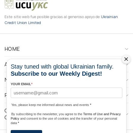
Este sitio web fue posible gracias al generoso apoyo de
Ukrainian
Credit Union Limited
HOME
ABOUT
Stay tuned with global Ukrainian family.
Subscribe to our Weekly Digest!
NEWS
YOUR EMAIL
*
PROGRAMS
Yes, please keep me informed about news and events
*
CONTACTOS DE LOS MEDIOS DE
By subscribing to the newsletter, you agree to the
Terms of Use and Privacy
COMUNICACIÓN
Policy
and consent to the use of cookies and the transfer of your personal
data
*