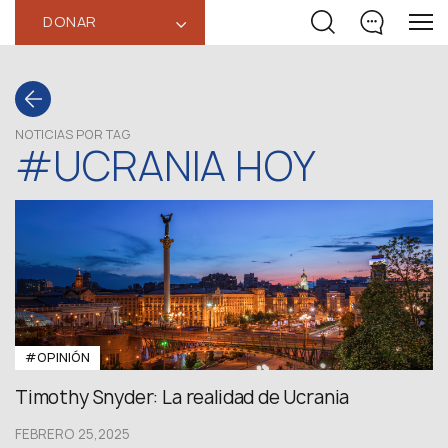
DONAR
‹
NOTICIAS POR TAG
#UCRANIA HOY
#OPINIÓN
Timothy Snyder: La realidad de Ucrania
FEBRERO 25,2025