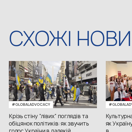
СХОЖІ НОВ
#GLOBALADVOCACY
#GLOBALAD
Крізь стіну “лівих” поглядів та
Культурна
обіцянок політиків: як звучить
як Україн
голос України в далекій
в...