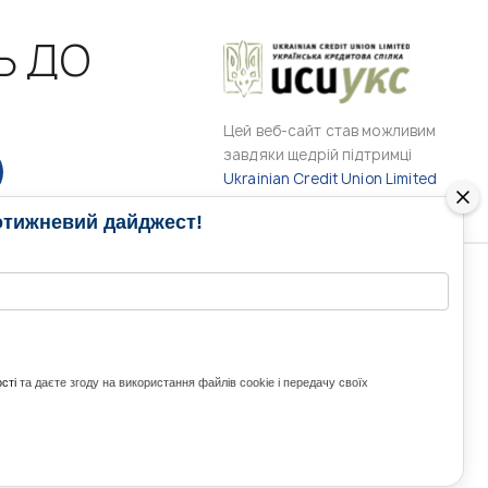
Ь ДО
Цей веб-сайт став можливим
завдяки щедрій підтримці
Ukrainian Credit Union Limited
отижневий дайджест!
РАМИ
МЕДІА КОНТАКТИ
КОНТАКТ ДЛЯ МЕДІА
ITH UKRAINE
сті
та даєте згоду на використання файлів cookie і передачу своїх
з України та світу
ZE UKRAINE
Ольга Доманська
uwc@ukrainianworldcongress.org