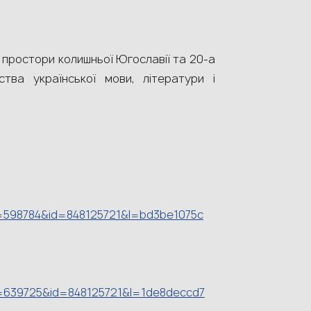
 простори колишньої Югославії та 20-а
тва української мови, літератури і
d=598784&id=848125721&l=bd3be1075c
d=639725&id=848125721&l=1de8deccd7