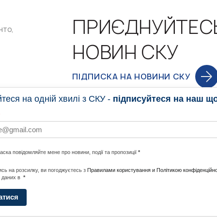
ПРИЄДНУЙТЕС
нто,
НОВИН СКУ
ПІДПИСКА НА НОВИНИ СКУ
еся на одній хвилі з СКУ -
підписуйтеся на наш щ
НОВИНИ
ПРОГ
ласка повідомляйте мене про новини, події та пропозиції
*
НОТИ ПО СВІТУ
#CALLTOACTION
UNITE W
сь на розсилку, ви погоджуєтесь з
Правилами користування и Політикою конфіденційно
 даних в
*
АДА
ENERGI
атися