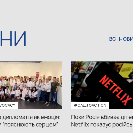
ИНИ
ВСІ НОВ
VOCACY
#CALLTOACTION
 дипломатія як емоція:
Поки Росія вбиває діте
у “пояснюють серцем”
Netflix показує російсь