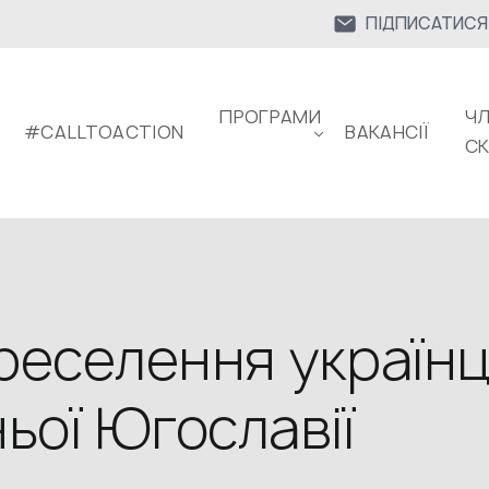
ПІДПИСАТИСЯ
ПРОГРАМИ
ЧЛ
#CALLTOACTION
ВАКАНСІЇ
С
реселення українц
ьої Югославії