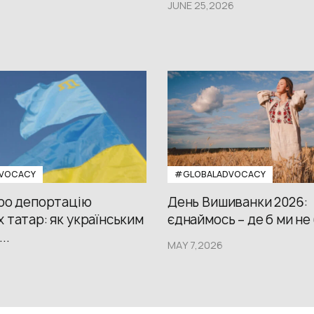
JUNE 25,2026
VOCACY
#GLOBALADVOCACY
про депортацію
День Вишиванки 2026:
 татар: як українським
єднаймось – де б ми не
..
MAY 7,2026