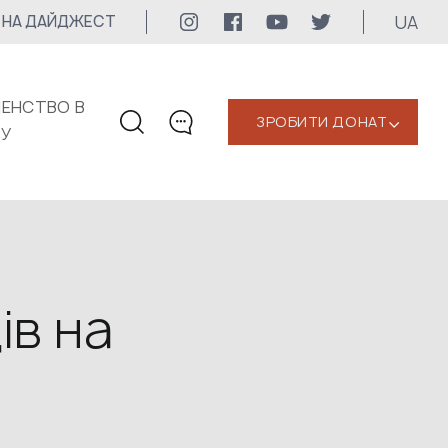
UA
 НА ДАЙДЖЕСТ
ЕНСТВО В
ЗРОБИТИ ДОНАТ
‹
КУ
КОНТАКТИ
+1 416 323-3020
uwc@ukrainianworldcongress.org
МЕДІА КОНТАКТИ
ів на
Для медіа
24/7
uwc@ukrainianworldcongress.org
FB: @uwcongress