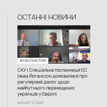
ОСТАННІ НОВИНИ
#CALLTOACTION
СКУ і Спеціальна посланниця ЄС
Ільва Йоганссон домовилися про
регулярний діалог щодо
майбутнього переміщених
українців у Європі
AUGUST 5,2026