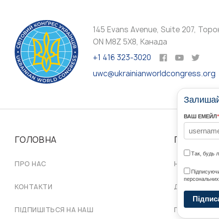
145 Evans Avenue, Suite 207, Торо
ON M8Z 5X8, Канада
+1 416 323-3020
uwc@ukrainianworldcongress.org
Залишайт
ВАШ ЕМЕЙЛ
*
ГОЛОВНА
ПРО НАС
Так, будь 
ПРО НАС
НАШІ СПІЛЬ
Підписуючи
персональних
КОНТАКТИ
ДОРАДЧА Р
Підпис
ПІДПИШІТЬСЯ НА НАШ
ПРОВІД СКУ