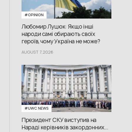
#OPINION
Любомир Луцюк: Якщо інші
народи самі обирають своїх
героїв, чому Україна не може?
AUGUST 7,2026
#UWС NEWS
Президент СКУ виступив на
Нараді керівників закордонних...