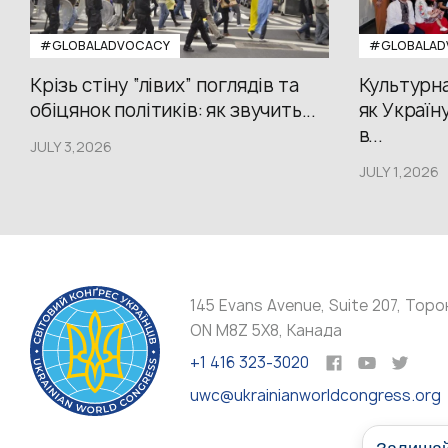
#GLOBALADVOCACY
#GLOBALAD
Крізь стіну “лівих” поглядів та
Культурна
обіцянок політиків: як звучить...
як Україн
в...
JULY 3,2026
JULY 1,2026
145 Evans Avenue, Suite 207, Торо
ON M8Z 5X8, Канада
+1 416 323-3020
uwc@ukrainianworldcongress.org