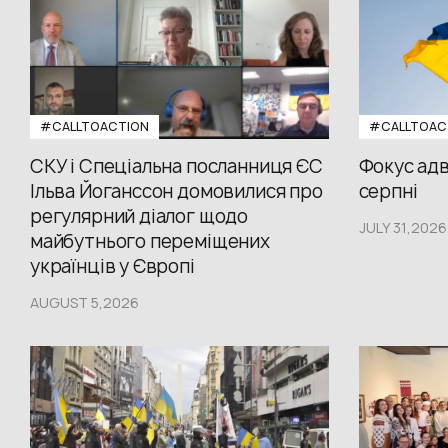
#CALLTOACTION
#CALLTOAC
СКУ і Спеціальна посланниця ЄС
Фокус адв
Ільва Йоганссон домовилися про
серпні
регулярний діалог щодо
JULY 31,2026
майбутнього переміщених
українців у Європі
AUGUST 5,2026