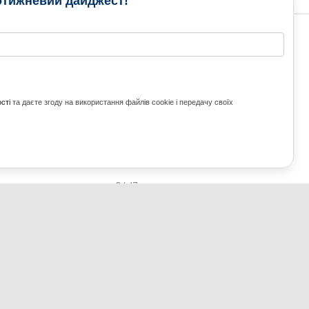
отижневий дайджест!
РАМИ
МЕДІА КОНТАКТИ
КОНТАКТ ДЛЯ МЕДІА
ITH UKRAINE
сті
та даєте згоду на використання файлів cookie і передачу своїх
з України та світу
ZE UKRAINE
Ольга Доманська
uwc@ukrainianworldcongress.org
24/7
FB: @uwcongress,
WhatsApp:
+380977782818
ВГОРУ