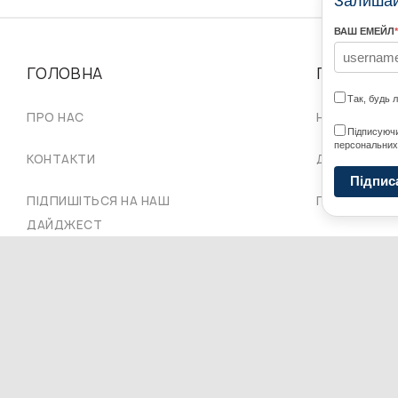
Залишайт
ВАШ ЕМЕЙЛ
*
ГОЛОВНА
ПРО НАС
Так, будь 
ПРО НАС
НАШІ СПІЛЬ
Підписуючи
персональних
КОНТАКТИ
ДОРАДЧА Р
Підпис
ПІДПИШІТЬСЯ НА НАШ
ПРОВІД СКУ
ДАЙДЖЕСТ
Copyright © 2026 Ukrainian World Congress. Powered by
DForce