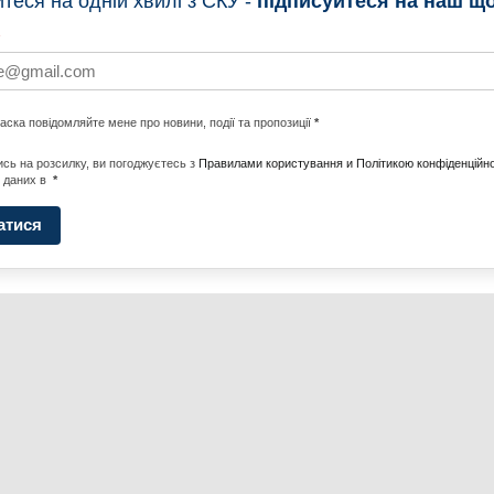
еся на одній хвилі з СКУ -
підписуйтеся на наш щ
НОВИНИ
ПРОГ
ласка повідомляйте мене про новини, події та пропозиції
*
НОТИ ПО СВІТУ
#CALLTOACTION
UNITE W
сь на розсилку, ви погоджуєтесь з
Правилами користування и Політикою конфіденційно
 даних в
*
АДА
ENERGI
атися
Політика конфеденційності