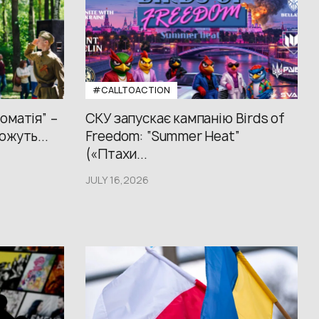
#CALLTOACTION
оматія” –
СКУ запускає кампанію Birds of
ожуть...
Freedom: “Summer Heat”
(«Птахи...
JULY 16,2026