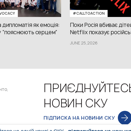
VOCACY
#CALLTOACTION
 дипломатія як емоція:
Поки Росія вбиває діте
у “пояснюють серцем”
Netflix показує російсь
JUNE 25,2026
ПРИЄДНУЙТЕС
нто,
НОВИН СКУ
ПІДПИСКА НА НОВИНИ СКУ