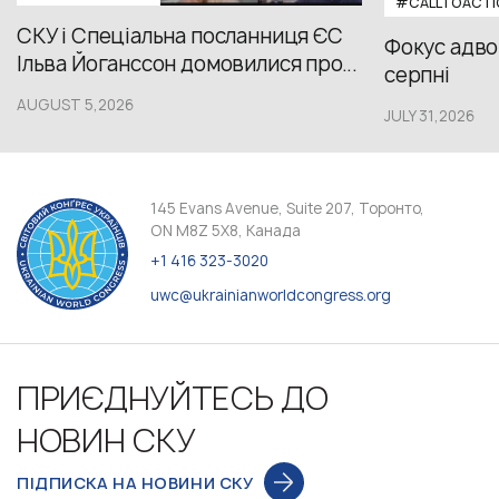
#CALLTOACTI
СКУ і Спеціальна посланниця ЄС
Фокус адвок
Ільва Йоганссон домовилися про...
серпні
AUGUST 5,2026
JULY 31,2026
145 Evans Avenue, Suite 207, Торонто,
ON M8Z 5X8, Канада
+1 416 323-3020
uwc@ukrainianworldcongress.org
ПРИЄДНУЙТЕСЬ ДО
НОВИН СКУ
ПІДПИСКА НА НОВИНИ СКУ