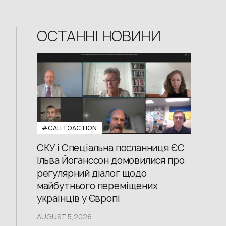
ОСТАННІ НОВИНИ
#CALLTOACTION
СКУ і Спеціальна посланниця ЄС
Ільва Йоганссон домовилися про
регулярний діалог щодо
майбутнього переміщених
українців у Європі
AUGUST 5,2026