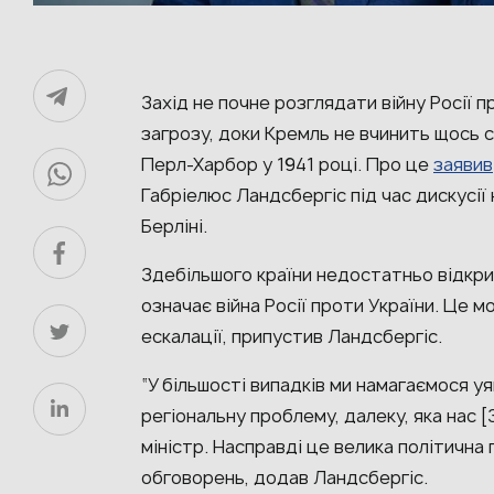
Захід не почне розглядати війну Росії 
загрозу, доки Кремль не вчинить щось с
Перл-Харбор у 1941 році. Про це
заявив
Габріелюс
Ландсбергіс
під час дискусії
Берліні.
Здебільшого країни недостатньо відкрит
означає війна Росії проти України. Це м
ескалації, припустив Ландсбергіс.
“У більшості випадків ми намагаємося уя
регіональну проблему, далеку, яка нас [
міністр. Насправді це велика політична 
обговорень, додав Ландсбергіс.