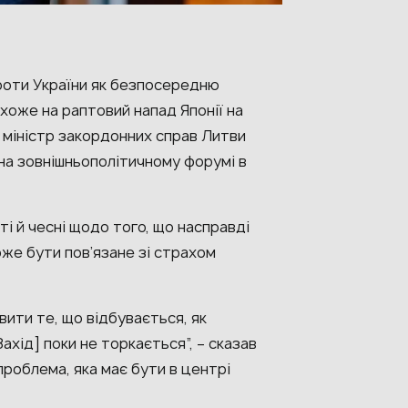
проти України як безпосередню
хоже на раптовий напад Японії на
міністр закордонних справ Литви
 на зовнішньополітичному форумі в
і й чесні щодо того, що насправді
оже бути пов’язане зі страхом
вити те, що відбувається, як
Захід] поки не торкається”, – сказав
проблема, яка має бути в центрі