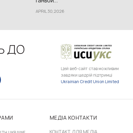
ганьби...
APRIL 30,2026
Ь ДО
Цей веб-сайт став можливим
завдяки щедрій підтримці
Ukrainian Credit Union Limited
РАМИ
МЕДІА КОНТАКТИ
КОНТАКТ ДЛЯ МЕДІА
ITH UKRAINE