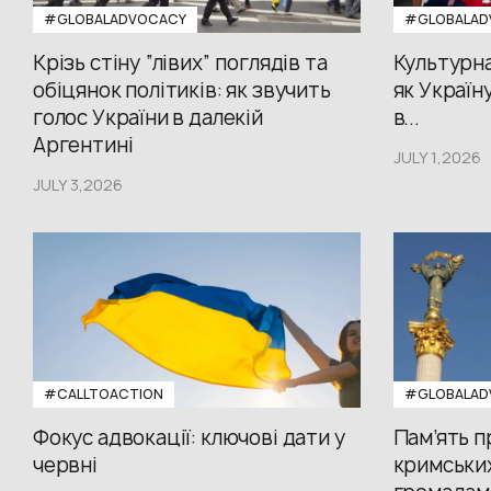
#GLOBALADVOCACY
#GLOBALAD
Крізь стіну “лівих” поглядів та
Культурна
обіцянок політиків: як звучить
як Україн
голос України в далекій
в...
Аргентині
JULY 1,2026
JULY 3,2026
#CALLTOACTION
#GLOBALAD
Фокус адвокації: ключові дати у
Пам’ять 
червні
кримських