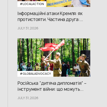
#LOCALACTION
Інформаційні атаки Кремля: як
протистояти. Частина друга:...
JULY 31,2026
#GLOBALADVOCACY
Російська “дитяча дипломатія” –
інструмент війни: що можуть...
JULY 31,2026