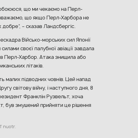
 побоююся, що ми чекаємо на Перл-
 вважаємо, що якщо Перл-Харбора не
 добре”, – сказав Ландсбергіс.
 ескадра Військо-морських сил Японії
 силами своєї палубної авіації завдала
А в Перл-Харбор. Атака знищила або
иканських літаків.
ять малих підводних човнів. Цей напад
гу світову війну, і наступного дня, 8
Президент Франклін Рузвельт, хоча
кт, був змушений прийняти це рішення
T nuotr.