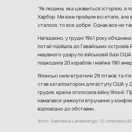
“Як людина, яка цікавиться історією, я
Харбор. Ми вже пройшли всі етапи, але
сталося, то все добре. Однак все не так
Нагадаємо, у грудні 1941 року об’єднана
потай підійшла до Гавайських островів й
нищівного удару по військовій базі СШ
пошкодила 20 кораблів і майже 190 амер
Японські сили втратили 29 літаків та п’
став каталізатором для вступу США у Дру
грудня, країна оголосила війну Японії. 
намагався уникнути втручання у конфлі
відповідно до обставин.
Фото: Gabrielius Landsbergis / D. Umbraso/LR