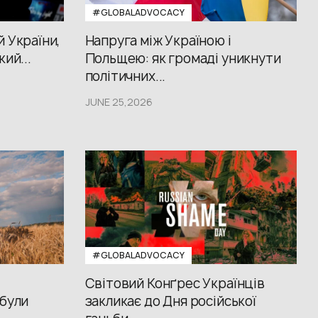
#GLOBALADVOCACY
й України,
Напруга між Україною і
кий...
Польщею: як громаді уникнути
політичних...
JUNE 25,2026
#GLOBALADVOCACY
Світовий Конґрес Українців
 були
закликає до Дня російської