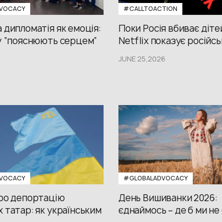
VOCACY
#CALLTOACTION
 дипломатія як емоція:
Поки Росія вбиває діте
у “пояснюють серцем”
Netflix показує російсь
JUNE 25,2026
VOCACY
#GLOBALADVOCACY
про депортацію
День Вишиванки 2026:
 татар: як українським
єднаймось – де б ми не