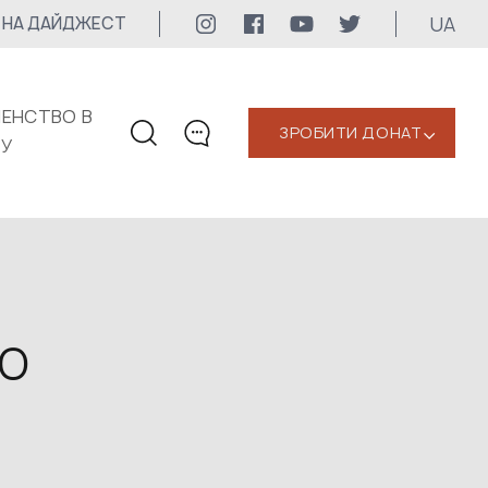
UA
 НА ДАЙДЖЕСТ
ЕНСТВО В
ЗРОБИТИ ДОНАТ
‹
КУ
КОНТАКТИ
+1 416 323-3020
uwc@ukrainianworldcongress.org
МЕДІА КОНТАКТИ
о
Для медіа
24/7
uwc@ukrainianworldcongress.org
FB: @uwcongress