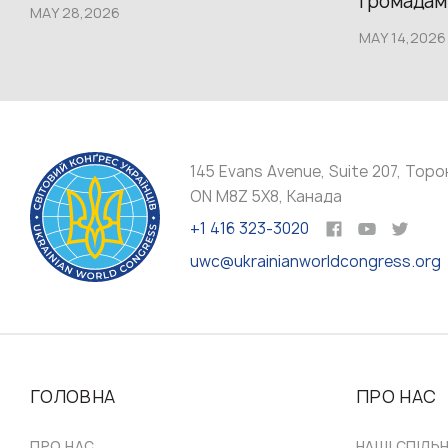
громадам.
MAY 28,2026
MAY 14,2026
145 Evans Avenue, Suite 207, Торо
ON M8Z 5X8, Канада
+1 416 323-3020
uwc@ukrainianworldcongress.org
ГОЛОВНА
ПРО НАС
ПРО НАС
НАШІ СПІЛЬ