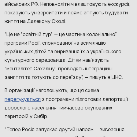
військових РФ. Неповнолітнім влаштовують екскурсії,
показують університети й прямо агітують будувати
життя на Далекому Сході.
“Це не “освітній тур” — це частина колоніальної
програми Росії, спрямованої на асиміляцію
українських дітей та виривання їх з українського
культурного середовища. Дітям нав’язують
“менталітет Сахаліну”, проводять інтеграційні
заняття та готують до переїзду”, — пишуть в ЦНС.
В організації наголошують, що ця схема
перегукується
з програмами підготовки депортації
дорослого населення тимчасово окупованих
територій у Сибір.
“Тепер Росія запускає другий напрям — вивезення