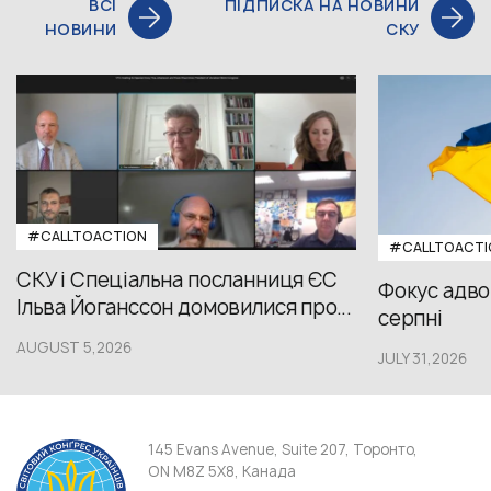
ВСІ
ПІДПИСКА НА НОВИНИ
НОВИНИ
СКУ
#CALLTOACTION
#CALLTOACTI
СКУ і Спеціальна посланниця ЄС
Фокус адвок
Ільва Йоганссон домовилися про...
серпні
AUGUST 5,2026
JULY 31,2026
145 Evans Avenue, Suite 207, Торонто,
ON M8Z 5X8, Канада