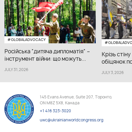
#GLOBALADVOCACY
#GLOBALADV
Російська “дитяча дипломатія” –
Крізь стіну
інструмент війни: що можуть...
обіцянок пол
JULY 31,2026
JULY 3,2026
145 Evans Avenue, Suite 207, Торонто,
ON M8Z 5X8, Канада
+1 416 323-3020
uwc@ukrainianworldcongress.org