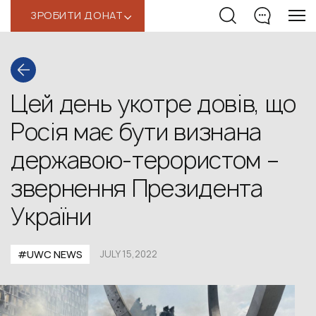
ЗРОБИТИ ДОНАТ
‹
Цей день укотре довів, що
Росія має бути визнана
державою-терористом –
звернення Президента
України
#UWС NEWS
JULY 15,2022