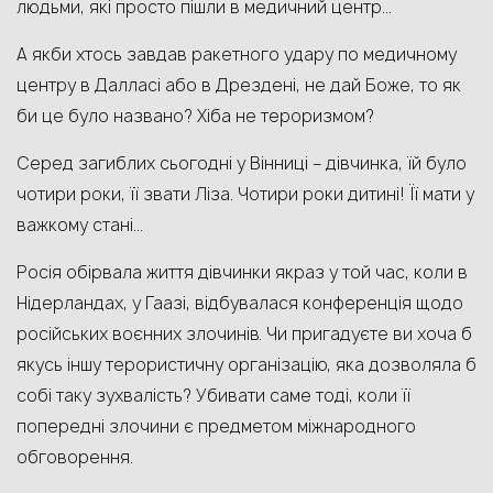
людьми, які просто пішли в медичний центр…
А якби хтось завдав ракетного удару по медичному
центру в Далласі або в Дрездені, не дай Боже, то як
би це було названо? Хіба не тероризмом?
Серед загиблих сьогодні у Вінниці – дівчинка, їй було
чотири роки, її звати Ліза. Чотири роки дитині! Її мати у
важкому стані…
Росія обірвала життя дівчинки якраз у той час, коли в
Нідерландах, у Гаазі, відбувалася конференція щодо
російських воєнних злочинів. Чи пригадуєте ви хоча б
якусь іншу терористичну організацію, яка дозволяла б
собі таку зухвалість? Убивати саме тоді, коли її
попередні злочини є предметом міжнародного
обговорення.