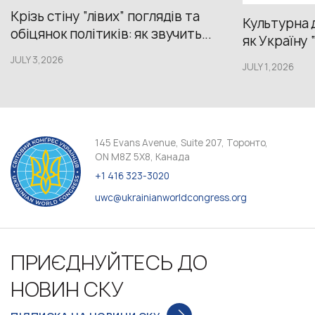
Крізь стіну “лівих” поглядів та
Культурна 
обіцянок політиків: як звучить...
як Україну 
JULY 3,2026
JULY 1,2026
145 Evans Avenue, Suite 207, Торонто,
ON M8Z 5X8, Канада
+1 416 323-3020
uwc@ukrainianworldcongress.org
ПРИЄДНУЙТЕСЬ ДО
НОВИН СКУ