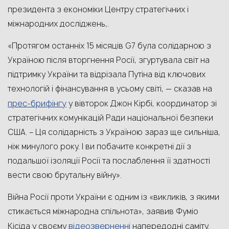
президента з економіки Центру стратегічних і
міжнародних досліджень,.
«Протягом останніх 15 місяців G7 була солідарною з
Україною після вторгнення Росії, згуртувала світ на
підтримку України та відрізала Путіна від ключових
технологій і фінансування в усьому світі, — сказав на
прес-брифінгу
у вівторок Джон Кірбі, координатор зі
стратегічних комунікацій Ради національної безпеки
США. – Ця солідарність з Україною зараз ще сильніша,
ніж минулого року. І ви побачите конкретні дії з
подальшої ізоляції Росії та послаблення її здатності
вести свою брутальну війну».
Війна Росії проти України є одним із «викликів, з якими
стикається міжнародна спільнота», заявив Фуміо
відеозверненні
Кісіда у своєму
напередодні саміту.