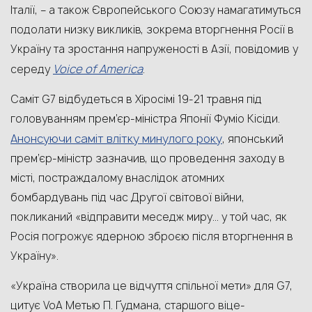
Італії, – а також Європейського Союзу намагатимуться
подолати низку викликів, зокрема вторгнення Росії в
Україну та зростання напруженості в Азії, повідомив у
Voice of America
середу
.
Саміт G7 відбудеться в Хіросімі 19-21 травня під
головуванням прем’єр-міністра Японії Фуміо Кісіди.
Анонсуючи саміт влітку минулого року
, японський
прем’єр-міністр зазначив, що проведення заходу в
місті, постраждалому внаслідок атомних
бомбардувань під час Другої світової війни,
покликаний «відправити меседж миру… у той час, як
Росія погрожує ядерною зброєю після вторгнення в
Україну».
«Україна створила це відчуття спільної мети» для G7,
цитує VoA Метью П. Ґудмана, старшого віце-