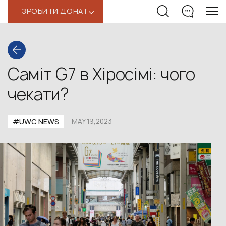
ЗРОБИТИ ДОНАТ
‹
Саміт G7 в Хіросімі: чого
чекати?
#UWС NEWS
MAY 19,2023