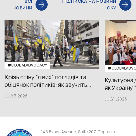
ВСІ
ПІДПИСКА НА НОВИНИ
НОВИНИ
СКУ
#GLOBALADVOCACY
#GLOBALADV
Крізь стіну “лівих” поглядів та
Культурна 
обіцянок політиків: як звучить...
як Україну 
JULY 3,2026
JULY 1,2026
145 Evans Avenue, Suite 207, Торонто,