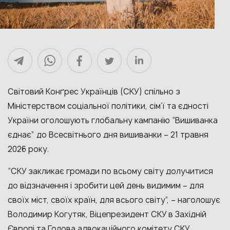
Світовий Конґрес Українців (СКУ) спільно з
Міністерством соціальної політики, сім’ї та єдності
України оголошують глобальну кампанію “Вишиванка
єднає” до Всесвітнього дня вишиванки – 21 травня
2026 року
.
“СКУ закликає громади по всьому світу долучитися
до відзначення і зробити цей день видимим – для
своїх міст, своїх країн, для всього світу”, – наголошує
Володимир Когутяк, Віцепрезидент СКУ в Західній
Європі та Голова адвокаційного комітету СКУ.