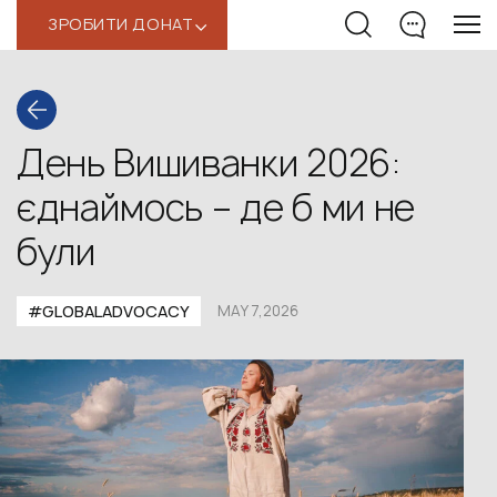
ЗРОБИТИ ДОНАТ
‹
День Вишиванки 2026:
єднаймось – де б ми не
були
#GLOBALADVOCACY
MAY 7,2026