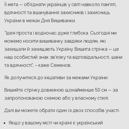
Її мета — об’єднати українців у світі навколо памʼяті,
вдячності та вшанування захисників і захисниць
України в межах Дня Вишиванки.
“Ідея проста і водночас дуже глибока. Сьогодні ми
можемо носити вишиванку завдяки людям, які
захищали й захищають Україну. Вишита стрічка — це
наш особистий знак звʼязку та відповідальності, шани
та вдячності”, – каже Семенов.
Як долучитися до ініціативи за межами України:
Вишийте стрічку довжиною щонайменше 50 см — за
запропонованою схемою або у власному стилі.
Далі ви можете обрати один із двох способів участі:
Якщо у вашому місті чи країні є український