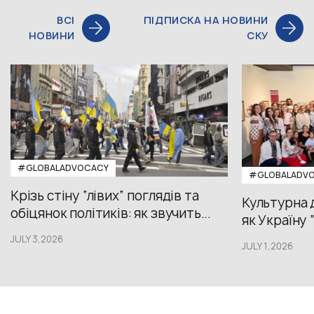
ВСІ
ПІДПИСКА НА НОВИНИ
НОВИНИ
СКУ
#GLOBALADVOCACY
#GLOBALADV
Крізь стіну “лівих” поглядів та
Культурна 
обіцянок політиків: як звучить...
як Україну 
JULY 3,2026
JULY 1,2026