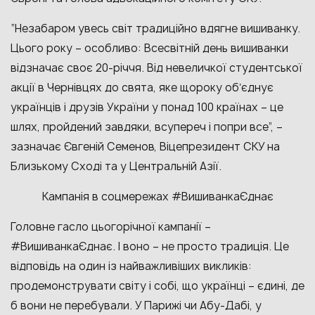
“Незабаром увесь світ традиційно вдягне вишиванку.
Цього року – особливо: Всесвітній день вишиванки
відзначає своє 20-річчя. Від невеличкої студентської
акції в Чернівцях до свята, яке щороку обʼєднує
українців і друзів України у понад 100 країнах – це
шлях, пройдений завдяки, всупереч і попри все”, –
зазначає Євгеній Семенов, Віцепрезидент СКУ на
Близькому Сході та у Центральній Азії.
Кампанія в соцмережах #ВишиванкаЄднає
Головне гасло цьогорічної кампанії –
#ВишиванкаЄднає. І воно – не просто традиція. Це
відповідь на один із найважливіших викликів:
продемонструвати світу і собі, що українці – єдині, де
б вони не перебували. У Парижі чи Абу-Дабі, у