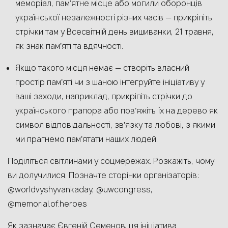
меморіал, памʼятне місце або могили оборонців
української незалежності різних часів — прикріпіть
стрічки там у Всесвітній день вишиванки, 21 травня,
як знак памʼяті та вдячності.
Якщо такого місця немає — створіть власний
простір памʼяті чи з шаною інтегруйте ініціативу у
ваші заходи, наприклад, прикріпіть стрічки до
українського прапора або повʼяжіть їх на дерево як
символ відповідальності, звʼязку та любові, з якими
ми прагнемо памʼятати наших людей.
Поділіться світлинами у соцмережах. Розкажіть, чому
ви долучилися. Позначте сторінки організаторів:
@worldvyshyvankaday, @uwcongress,
@memorial.of.heroes
Як зазначає Євгеній Семенов, ця ініціатива