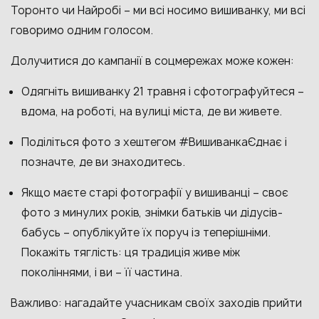
Торонто чи Найробі – ми всі носимо вишиванку, ми всі
говоримо одним голосом.
Долучитися до кампанії в соцмережах може кожен:
Одягніть вишиванку 21 травня і сфотографуйтеся –
вдома, на роботі, на вулиці міста, де ви живете.
Поділіться фото з хештегом #ВишиванкаЄднає і
позначте, де ви знаходитесь.
Якщо маєте старі фотографії у вишиванці – своє
фото з минулих років, знімки батьків чи дідусів-
бабусь – опублікуйте їх поруч із теперішніми.
Покажіть тяглість: ця традиція живе між
поколіннями, і ви – її частина.
Важливо: нагадайте учасникам своїх заходів прийти