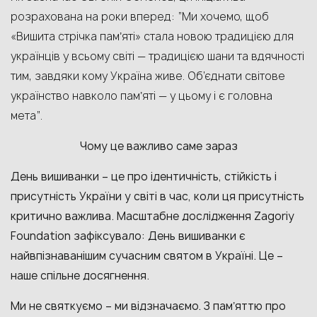
розрахована на роки вперед: “Ми хочемо, щоб
«Вишита стрічка памʼяті» стала новою традицією для
українців у всьому світі — традицією шани та вдячності
тим, завдяки кому Україна живе. Об’єднати світове
українство навколо памʼяті — у цьому і є головна
мета“.
Чому це важливо саме зараз
День вишиванки – це про ідентичність, стійкість і
присутність України у світі в час, коли ця присутність
критично важлива. Масштабне дослідження Zagoriy
Foundation зафіксувало: День вишиванки є
найвпізнаванішим сучасним святом в Україні. Це –
наше спільне досягнення.
Ми не святкуємо – ми відзначаємо. З памʼяттю про