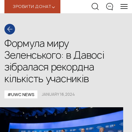
ЗРОБИТИ ДОНАТ
‹
Формула миру
Зеленського: в Давосі
зібралася рекордна
кількість учасників
#UWС NEWS
JANUARY 16,2024