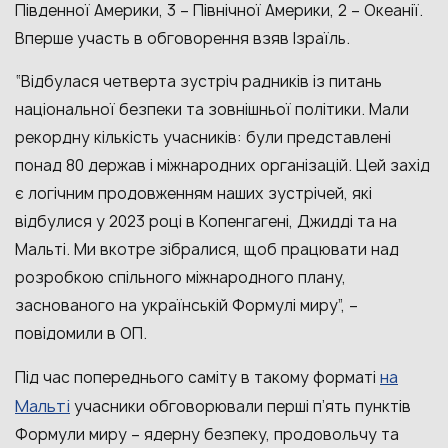
Південної Америки, 3
–
Північної Америки, 2
–
Океанії.
Вперше участь в обговорення взяв Ізраїль.
“Відбулася четверта зустріч радників із питань
національної безпеки та зовнішньої політики. Мали
рекордну кількість учасників: були представлені
понад 80 держав і міжнародних організацій. Цей захід
є логічним продовженням наших зустрічей, які
відбулися у 2023 році в Копенгагені, Джидді та на
Мальті. Ми вкотре зібралися, щоб працювати над
розробкою спільного міжнародного плану,
заснованого на українській Формулі миру”, –
повідомили в ОП.
на
Під час попереднього саміту в такому форматі
Мальті
учасники обговорювали перші п’ять пунктів
Формули миру
–
ядерну безпеку, продовольчу та