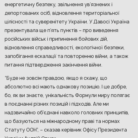
енергетичну безпеку, звільнення ув’язнених і
депортованих осіб, відновлення територіальної
цілісності та суверенітету України. У Давосі Україна
презентувала ще п’ять пунктів
– про
виведення
російських військ і припинення бойових дій,
відновлення справедливості, екологічної безпеки,
запобігання ескалації та повторенню війни, а також
питання підтвердження закінчення війни.
“Буде не зовсім правдою, якщо я скажу, що
абсолютно всі мають однакову позицію. І це добре,
бо, як ви знаєте, унікальність Формули миру полягає
в поєднанні різних позицій і підходів. Але ми
надзвичайно об’єднані навколо головних принципів,
що базуються на міжнародному праві та нормах
Статуту ООН”, – сказав керівник Офісу Президента