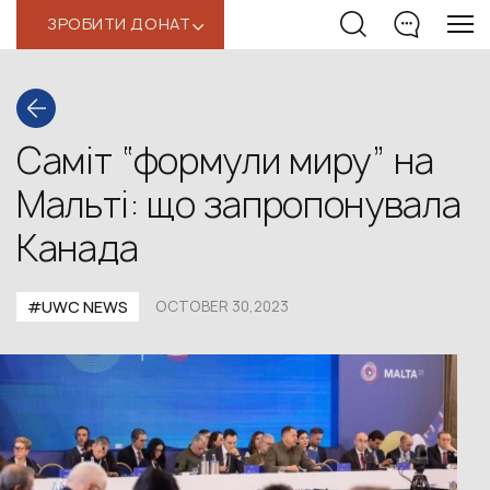
ЗРОБИТИ ДОНАТ
‹
Саміт “формули миру” на
Мальті: що запропонувала
Канада
#UWС NEWS
OCTOBER 30,2023