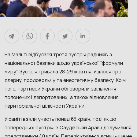
На Мальті відбулася третя зустріч радників з
національної безпеки щодо української “формули
миру”. Зустріч тривала 28-29 жовтня, йшлося про
ядерну, продовольчу та енергетичну безпеку. Крім
того, партнери України обговорили звільнення
полонених і депортованих, а також відновлення
територіальної цілісності України.
У саміті взяли участь понад 65 країн, тоді як до
попередньої зустрічі в Саудівській Аравії долучилися
представники 40 країн. Перелік країн-учасниць ще не