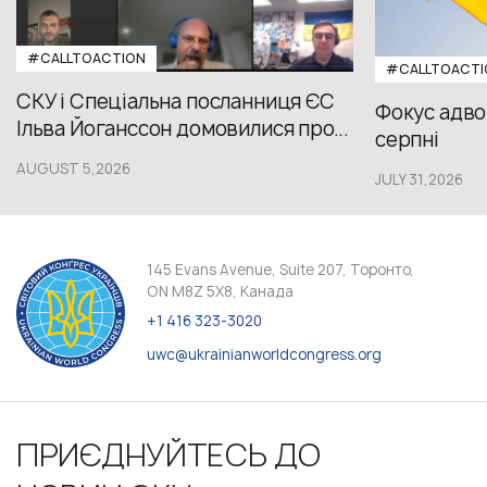
#CALLTOACTION
#CALLTOACTI
СКУ і Спеціальна посланниця ЄС
Фокус адвок
Ільва Йоганссон домовилися про...
серпні
AUGUST 5,2026
JULY 31,2026
145 Evans Avenue, Suite 207, Торонто,
ON M8Z 5X8, Канада
+1 416 323-3020
uwc@ukrainianworldcongress.org
ПРИЄДНУЙТЕСЬ ДО