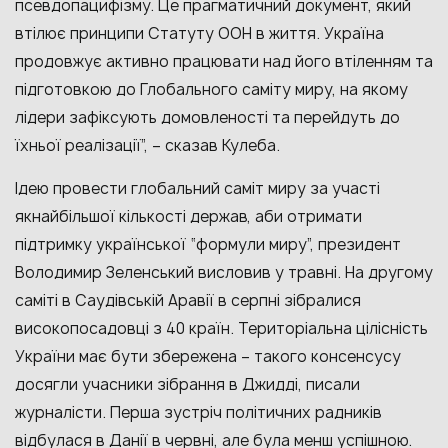
псевдопацифізму. Це прагматичний документ, який
втілює принципи Статуту ООН в життя. Україна
продовжує активно працювати над його втіленням та
підготовкою до Глобального саміту миру, на якому
лідери зафіксують домовленості та перейдуть до
їхньої реалізації”, – сказав Кулеба.
Ідею провести глобальний саміт миру за участі
якнайбільшої кількості держав, аби отримати
підтримку української “формули миру”, президент
Володимир Зеленський висловив у травні. На другому
саміті в Саудівській Аравії в серпні зібралися
високопосадовці з 40 країн. Територіальна цілісність
України має бути збережена – такого консенсусу
досягли учасники зібрання в Джидді, писали
журналісти. Перша зустріч політичних радників
відбулася в Данії в червні, але була менш успішною.