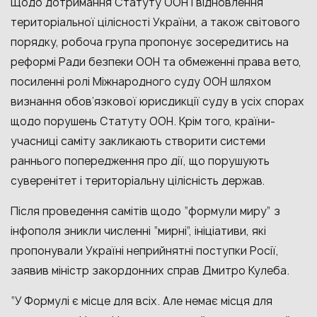
Щодо дотримання Статуту ООН і відновлення
територіальної цілісності України, а також світового
порядку, робоча група пропонує зосередитись на
реформі Ради безпеки ООН та обмеженні права вето,
посиленні ролі Міжнародного суду ООН шляхом
визнання обов’язкової юрисдикції суду в усіх спорах
щодо порушень Статуту ООН. Крім того, країни-
учасниці саміту закликають створити системи
раннього попередження про дії, що порушують
суверенітет і територіальну цілісність держав.
Після проведення самітів щодо “формули миру” з
інфополя зникли численні “мирні”, ініціативи, які
пропонували Україні неприйнятні поступки Росії,
заявив міністр закордонних справ Дмитро Кулеба.
“У Формулі є місце для всіх. Але немає місця для