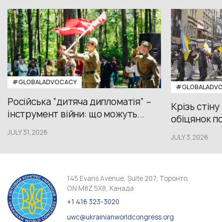
#GLOBALADVOCACY
#GLOBALADV
Російська “дитяча дипломатія” –
Крізь стіну
інструмент війни: що можуть...
обіцянок пол
JULY 31,2026
JULY 3,2026
145 Evans Avenue, Suite 207, Торонто,
ON M8Z 5X8, Канада
+1 416 323-3020
uwc@ukrainianworldcongress.org