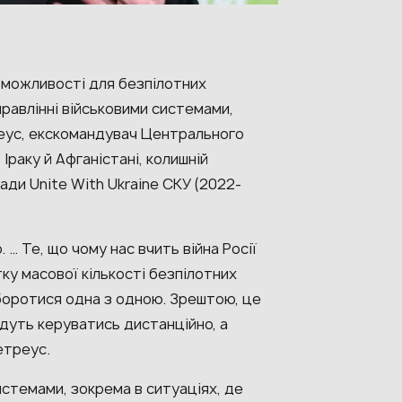
ві можливості для безпілотних
правлінні військовими системами,
реус, екскомандувач Центрального
раку й Афганістані, колишній
ради
Unite With Ukraine
СКУ (2022-
. … Те, що чому нас вчить війна Росії
ку масової кількості безпілотних
 боротися одна з одною. Зрештою, це
удуть керуватись дистанційно, а
етреус.
истемами, зокрема в ситуаціях, де