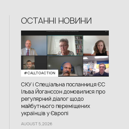
ОСТАННІ НОВИНИ
#CALLTOACTION
СКУ і Спеціальна посланниця ЄС
Ільва Йоганссон домовилися про
регулярний діалог щодо
майбутнього переміщених
українців у Європі
AUGUST 5,2026