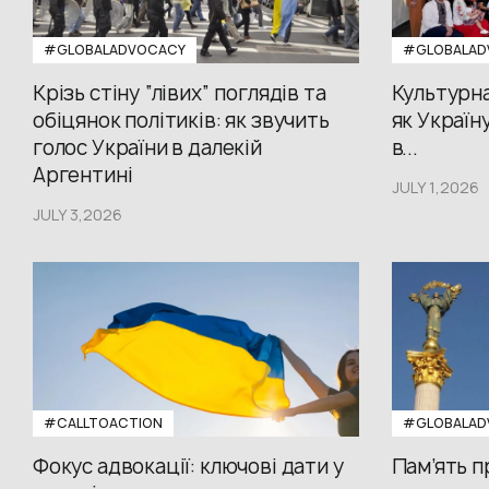
#GLOBALADVOCACY
#GLOBALAD
Крізь стіну “лівих” поглядів та
Культурна
обіцянок політиків: як звучить
як Україн
голос України в далекій
в...
Аргентині
JULY 1,2026
JULY 3,2026
#CALLTOACTION
#GLOBALAD
Фокус адвокації: ключові дати у
Пам’ять 