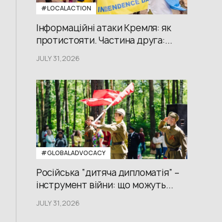
#LOCALACTION
Інформаційні атаки Кремля: як
протистояти. Частина друга:...
JULY 31,2026
#GLOBALADVOCACY
Російська “дитяча дипломатія” –
інструмент війни: що можуть...
JULY 31,2026