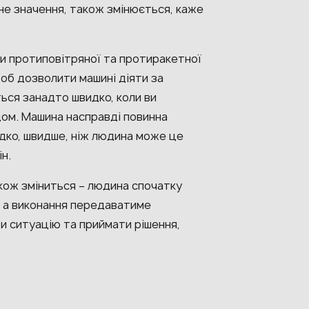
не значення, також змінюється, каже
и протиповітряної та протиракетної
щоб дозволити машині діяти за
ться занадто швидко, коли ви
дом. Машина насправді повинна
дко, швидше, ніж людина може це
ін.
кож зміниться – людина спочатку
ї, а виконання передаватиме
и ситуацію та приймати рішення,