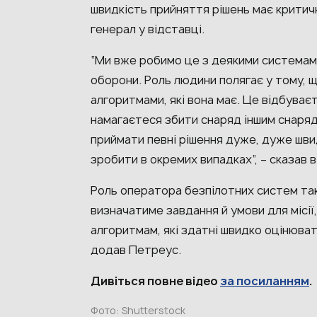
швидкість прийняття рішень має критич
генерал у відставці.
“Ми вже робимо це з деякими системам
оборони. Роль людини полягає у тому, 
алгоритмами, які вона має. Це відбуває
намагаєтеся збити снаряд іншим снаря
приймати певні рішення дуже, дуже шви
зробити в окремих випадках”, – сказав в
Роль оператора безпілотних систем та
визначатиме завдання й умови для місі
алгоритмам, які здатні швидко оцінюват
додав Петреус.
Дивіться повне відео
за посиланням
.
Фото: Shutterstock