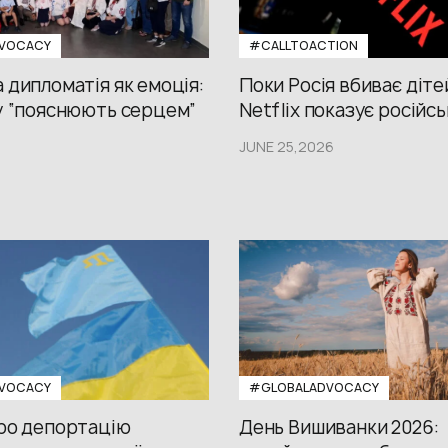
VOCACY
#CALLTOACTION
 дипломатія як емоція:
Поки Росія вбиває діте
у “пояснюють серцем”
Netflix показує російсь
JUNE 25,2026
VOCACY
#GLOBALADVOCACY
про депортацію
День Вишиванки 2026: