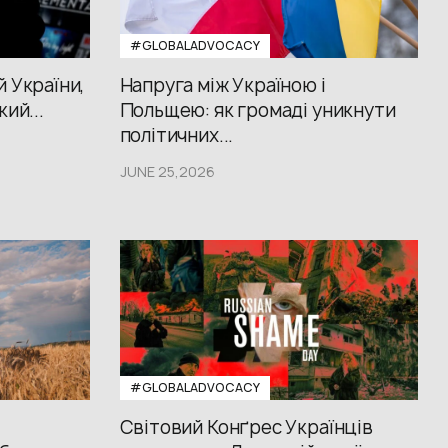
#GLOBALADVOCACY
й України,
Напруга між Україною і
кий...
Польщею: як громаді уникнути
політичних...
JUNE 25,2026
#GLOBALADVOCACY
Світовий Конґрес Українців