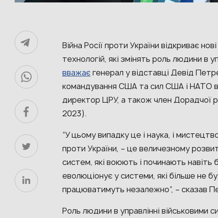
Війна Росії проти України відкриває но
технологій, які змінять роль людини в у
вважає
генерал у відставці Девід Пет
командування США та сил США і НАТО в І
директор ЦРУ, а також член Дорадчої 
2023).
“У цьому випадку це і наука, і мистецтво
проти України, – це величезному розвит
систем, які воюють і починають навіть
еволюціонує у системи, які більше не б
працюватимуть незалежно”, – сказав П
Роль людини в управлінні військовими с