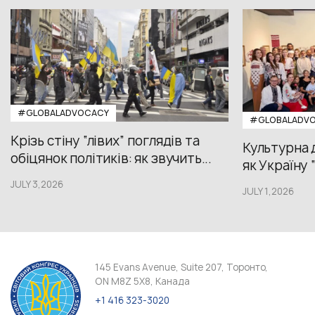
#GLOBALADVOCACY
#GLOBALADV
Крізь стіну “лівих” поглядів та
Культурна 
обіцянок політиків: як звучить...
як Україну 
JULY 3,2026
JULY 1,2026
145 Evans Avenue, Suite 207, Торонто,
ON M8Z 5X8, Канада
+1 416 323-3020