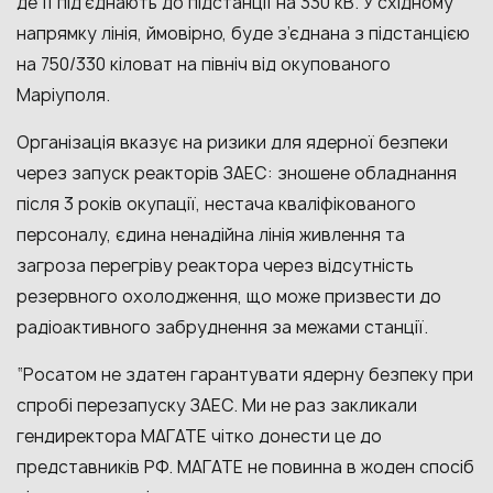
де її підʼєднають до підстанції на 330 кВ. У східному
напрямку лінія, ймовірно, буде з’єднана з підстанцією
на 750/330 кіловат на північ від окупованого
Маріуполя.
Організація вказує на ризики для ядерної безпеки
через запуск реакторів ЗАЕС: зношене обладнання
після 3 років окупації, нестача кваліфікованого
персоналу, єдина ненадійна лінія живлення та
загроза перегріву реактора через відсутність
резервного охолодження, що може призвести до
радіоактивного забруднення за межами станції.
“Росатом не здатен гарантувати ядерну безпеку при
спробі перезапуску ЗАЕС. Ми не раз закликали
гендиректора МАГАТЕ чітко донести це до
представників РФ. МАГАТЕ не повинна в жоден спосіб