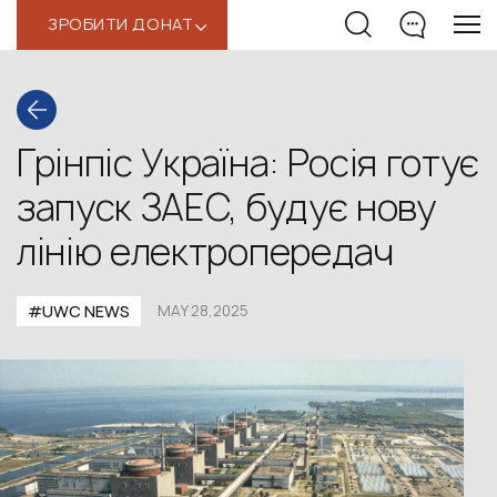
ЗРОБИТИ ДОНАТ
‹
Грінпіс Україна: Росія готує
запуск ЗАЕС, будує нову
лінію електропередач
#UWС NEWS
MAY 28,2025