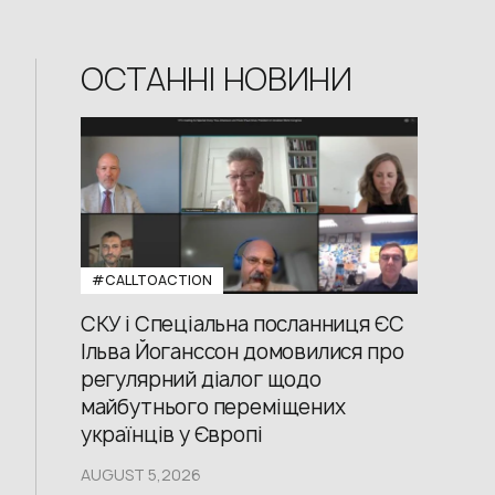
ОСТАННІ НОВИНИ
#CALLTOACTION
СКУ і Спеціальна посланниця ЄС
Ільва Йоганссон домовилися про
регулярний діалог щодо
майбутнього переміщених
українців у Європі
AUGUST 5,2026