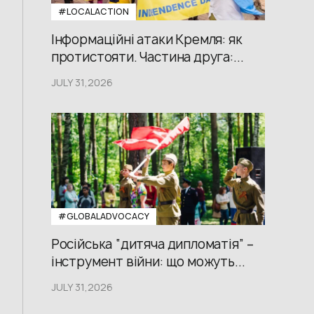
#LOCALACTION
Інформаційні атаки Кремля: як
протистояти. Частина друга:...
JULY 31,2026
#GLOBALADVOCACY
Російська “дитяча дипломатія” –
інструмент війни: що можуть...
JULY 31,2026