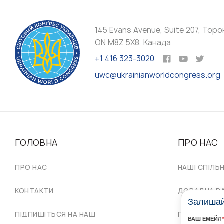
145 Evans Avenue, Suite 207, Торо
ON M8Z 5X8, Канада
+1 416 323-3020
uwc@ukrainianworldcongress.org
ГОЛОВНА
ПРО НАС
ПРО НАС
НАШІ СПІЛЬ
КОНТАКТИ
ДОРАДЧА Р
Залишайт
ПІДПИШІТЬСЯ НА НАШ
ПРОВІД СКУ
ВАШ ЕМЕЙЛ
*