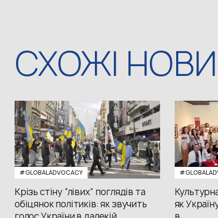
СХОЖІ НОВ
#GLOBALADVOCACY
#GLOBALAD
Крізь стіну “лівих” поглядів та
Культурна
обіцянок політиків: як звучить
як Україн
голос України в далекій
в...