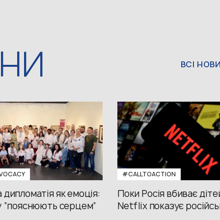
ИНИ
ВСІ НОВ
VOCACY
#CALLTOACTION
 дипломатія як емоція:
Поки Росія вбиває діте
у “пояснюють серцем”
Netflix показує російсь