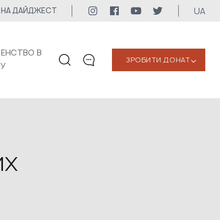
UA
 НА ДАЙДЖЕСТ
ЕНСТВО В
ЗРОБИТИ ДОНАТ
‹
КУ
КОНТАКТИ
+1 416 323-3020
uwc@ukrainianworldcongress.org
МЕДІА КОНТАКТИ
их
Для медіа
24/7
uwc@ukrainianworldcongress.org
FB: @uwcongress