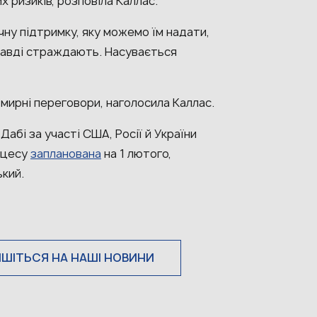
х ризиків, розповіла Каллас.
ну підтримку, яку можемо їм надати,
правді страждають. Насувається
 мирні переговори, наголосила Каллас.
абі за участі США, Росії й України
роцесу
запланована
на 1 лютого,
ький.
ИШІТЬСЯ НА НАШІ НОВИНИ