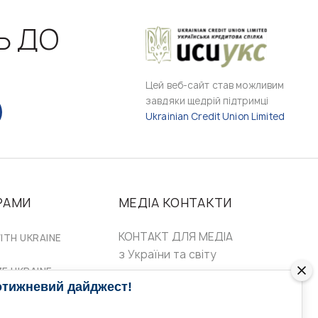
Ь ДО
Цей веб-сайт став можливим
завдяки щедрій підтримці
Ukrainian Credit Union Limited
РАМИ
МЕДІА КОНТАКТИ
КОНТАКТ ДЛЯ МЕДІА
ITH UKRAINE
з України та світу
ZE UKRAINE
Ольга Доманська
отижневий дайджест!
uwc@ukrainianworldcongress.org