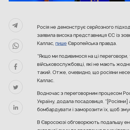
Росія не демонструє серйозного підход
заявила висока представниця ЄС із зовн
Каллас,
пише
Європейська правда.
“Якщо ми подивимося на ці переговори
військовослужбовці, які не мають жод
такий. Отже, очевидно, що росіяни нес
Каллас.
Водночас з переговорним процесом Рос
Україну, додала посадовиця. “[Росіяни]
бомбардувати і заморозити їх, щоб зму
В Євросоюзі обговорюють подальшу ене