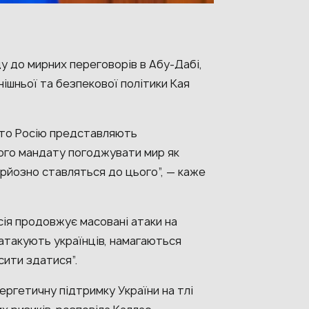
у до мирних переговорів в Абу-Дабі,
ішньої та безпекової політики Кая
, то Росію представляють
ного мандату погоджувати мир як
ерйозно ставляться до цього”, — каже
ія продовжує масовані атаки на
 атакують українців, намагаються
сити здатися”.
ргетичну підтримку України на тлі