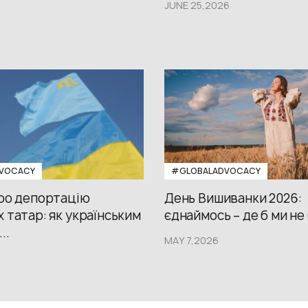
JUNE 25,2026
VOCACY
#GLOBALADVOCACY
про депортацію
День Вишиванки 2026:
 татар: як українським
єднаймось – де б ми не
..
MAY 7,2026