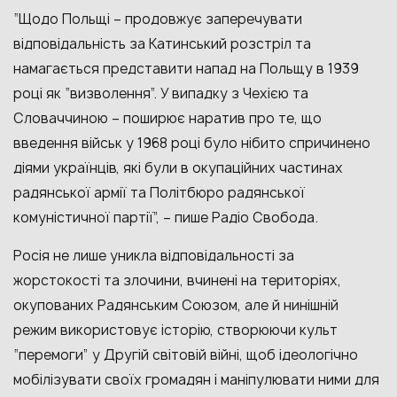
“Щодо Польщі – продовжує заперечувати
відповідальність за Катинський розстріл та
намагається представити напад на Польщу в 1939
році як “визволення”. У випадку з Чехією та
Словаччиною – поширює наратив про те, що
введення військ у 1968 році було нібито спричинено
діями українців, які були в окупаційних частинах
радянської армії та Політбюро радянської
комуністичної партії”, – пише Радіо Свобода.
Росія не лише уникла відповідальності за
жорстокості та злочини, вчинені на територіях,
окупованих Радянським Союзом, але й нинішній
режим використовує історію, створюючи культ
“перемоги” у Другій світовій війні, щоб ідеологічно
мобілізувати своїх громадян і маніпулювати ними для