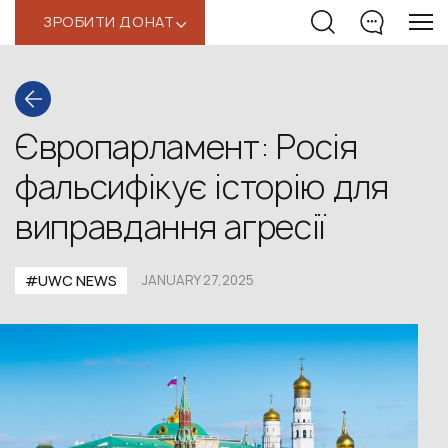
ЗРОБИТИ ДОНАТ
‹
Європарламент: Росія
фальсифікує історію для
виправдання агресії
#UWС NEWS
JANUARY 27,2025