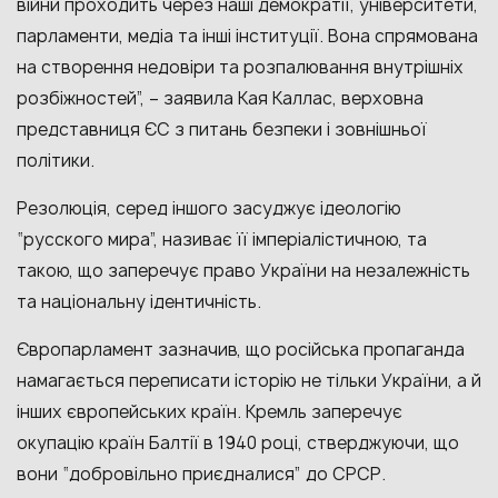
війни проходить через наші демократії, університети,
парламенти, медіа та інші інституції. Вона спрямована
на створення недовіри та розпалювання внутрішніх
розбіжностей”, – заявила Кая Каллас, верховна
представниця ЄС з питань безпеки і зовнішньої
політики.
Резолюція, серед іншого засуджує ідеологію
“русского мира”, називає її імперіалістичною, та
такою, що заперечує право України на незалежність
та національну ідентичність.
Європарламент зазначив, що російська пропаганда
намагається переписати історію не тільки України, а й
інших європейських країн. Кремль заперечує
окупацію країн Балтії в 1940 році, стверджуючи, що
вони “добровільно приєдналися” до СРСР.