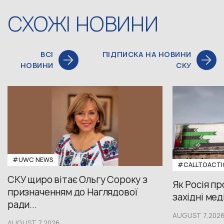
СХОЖІ НОВИНИ
ВСІ
ПІДПИСКА НА НОВИНИ
НОВИНИ
СКУ
#UWС NEWS
#CALLTOACTI
СКУ щиро вітає Ольгу Сороку з
Як Росія п
призначенням до Наглядової
західні меді
ради...
AUGUST 7,202
AUGUST 7,2026