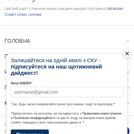
Цей веб-сайт став можливим завдяки щедрій підтримці
Ukrainian
Credit Union Limited
ГОЛОВНА
ПРО НАС
Залишайтеся на одній хвилі з СКУ -
підписуйтеся на наш щотижневий
НОВИНИ
дайджест!
ВАШ ЕМЕЙЛ
*
ПРОГРАМИ
МЕДІА КОНТАКТИ
Так, будь ласка повідомляйте мене про новини, події та пропозиції
*
Підписуючись на розсилку, ви погоджуєтесь з
Правилами користування
и Політикою конфіденційності
та даєте згоду на використання файлів
cookie і передачу своїх персональних даних в
*
Copyright © 2026 Ukrainian World
DForce
Політика
Congress. Powered by