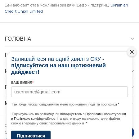
Цей веб-сайт став можливим завдяки щедрій підтримці
Ukrainian
Credit Union Limited
ГОЛОВНА
ПРО НАС
Залишайтеся на одній хвилі з СКУ -
підписуйтеся на наш щотижневий
НОВИНИ
дайджест!
ВАШ ЕМЕЙЛ
*
ПРОГРАМИ
МЕДІА КОНТАКТИ
Так, будь ласка повідомляйте мене про новини, події та пропозиції
*
Підписуючись на розсилку, ви погоджуєтесь з
Правилами користування
и Політикою конфіденційності
та даєте згоду на використання файлів
cookie і передачу своїх персональних даних в
*
Copyright © 2026 Ukrainian World
DForce
Політика
Congress. Powered by
Підписатися