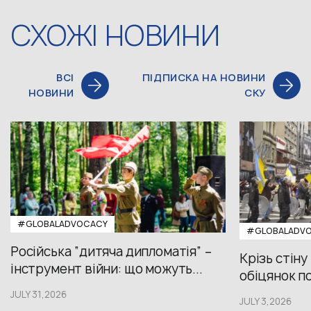
СХОЖІ НОВИНИ
ВСІ
ПІДПИСКА НА НОВИНИ
НОВИНИ
СКУ
#GLOBALADVOCACY
#GLOBALADV
Російська “дитяча дипломатія” –
Крізь стіну
інструмент війни: що можуть...
обіцянок пол
JULY 31,2026
JULY 3,2026