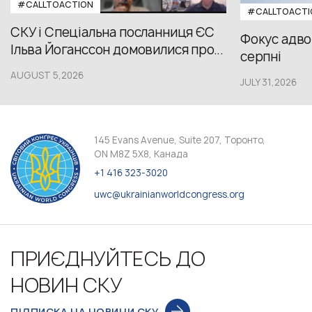
#CALLTOACTION
#CALLTOACTI
СКУ і Спеціальна посланниця ЄС
Фокус адвок
Ільва Йоганссон домовилися про...
серпні
AUGUST 5,2026
JULY 31,2026
145 Evans Avenue, Suite 207, Торонто,
ON M8Z 5X8, Канада
+1 416 323-3020
uwc@ukrainianworldcongress.org
ПРИЄДНУЙТЕСЬ ДО
НОВИН СКУ
ПІДПИСКА НА НОВИНИ СКУ