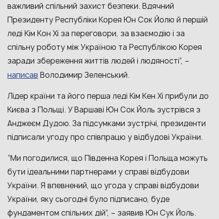
важливий спільний захист безпеки. Вдячний
Президенту Республіки Корея Юн Сок Йолю й першій
леді Кім Кон Хі за переговори, за взаємодію і за
спільну роботу між Україною та Республікою Корея
заради збереження життів людей і людяності”, –
написав
Володимир Зеленський.
Лідер країни та його перша леді Кім Кен Хі прибули до
Києва з Польщі. У Варшаві Юн Сок Йоль зустрівся з
Анджеєм Дудою. За підсумками зустрічі, президенти
підписали угоду про співпрацю у відбудові України.
“Ми погодилися, що Південна Корея і Польща можуть
бути ідеальними партнерами у справі відбудови
України. Я впевнений, що угода у справі відбудови
України, яку сьогодні було підписано, буде
фундаментом спільних дій”, – заявив Юн Сук Йоль.