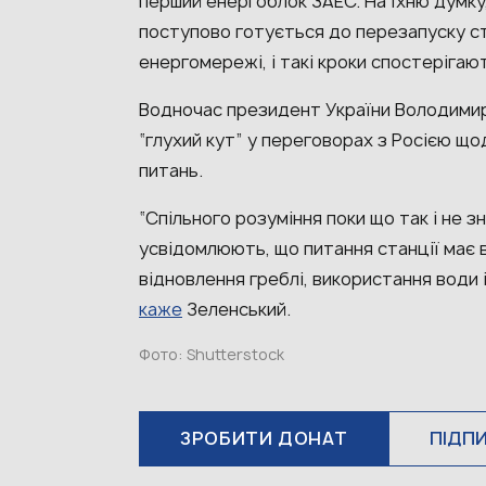
перший енергоблок ЗАЕС. На їхню думку
поступово готується до перезапуску ста
енергомережі, і такі кроки спостерігаю
Водночас президент України Володимир
“глухий кут” у переговорах з Росією щ
питань.
“Спільного розуміння поки що так і не 
усвідомлюють, що питання станції має 
відновлення греблі, використання води і
каже
Зеленський.
Фото: Shutterstock
ЗРОБИТИ ДОНАТ
ПІДП