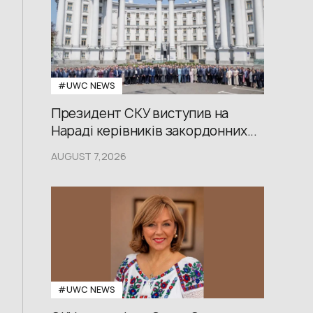
#UWС NEWS
Президент СКУ виступив на
Нараді керівників закордонних...
AUGUST 7,2026
#UWС NEWS