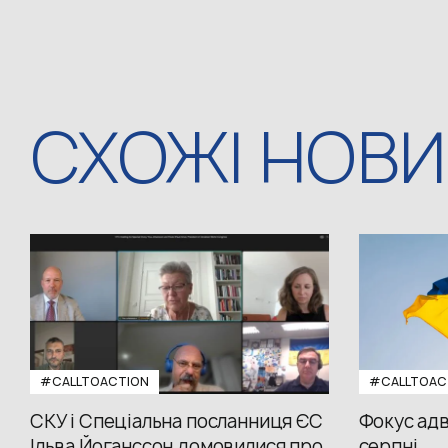
СХОЖІ НОВ
#CALLTOACTION
#CALLTOAC
СКУ і Спеціальна посланниця ЄС
Фокус адв
Ільва Йоганссон домовилися про
серпні