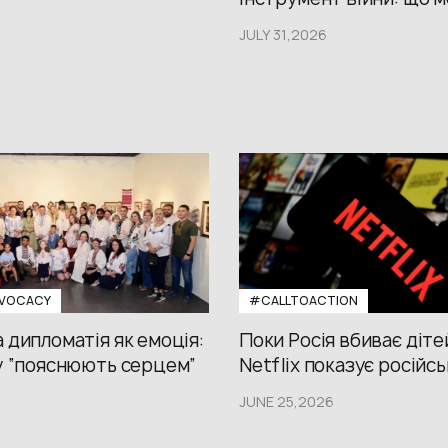
JULY 31,2026
VOCACY
#CALLTOACTION
 дипломатія як емоція:
Поки Росія вбиває діте
у “пояснюють серцем”
Netflix показує російсь
JUNE 25,2026