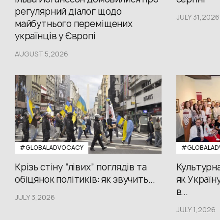
регулярний діалог щодо
JULY 31,2026
майбутнього переміщених
українців у Європі
AUGUST 5,2026
#GLOBALADVOCACY
#GLOBALAD
Крізь стіну “лівих” поглядів та
Культурна
обіцянок політиків: як звучить...
як Україн
в...
JULY 3,2026
JULY 1,2026