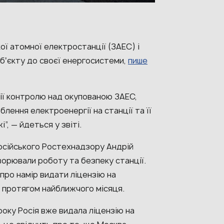
ої атомної електростанції (ЗАЕС) і
бʼєкту до своєї енергосистеми,
пише
ії контролю над окупованою ЗАЕС,
ення електроенергії на станції та її
, — йдеться у звіті.
осійського Ростехнадзору Андрій
ворювали роботу та безпеку станції.
 про намір видати ліцензію на
 протягом найближчого місяця.
року Росія вже видала ліцензію на