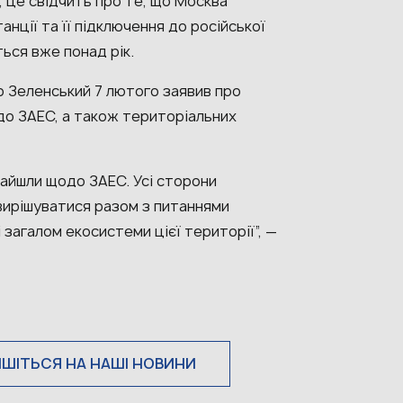
, це свідчить про те, що Москва
нції та її підключення до російської
ться вже понад рік.
 Зеленський 7 лютого заявив про
одо ЗАЕС, а також територіальних
знайшли щодо ЗАЕС. Усі сторони
вирішуватися разом з питаннями
 загалом екосистеми цієї території”, —
ИШІТЬСЯ НА НАШІ НОВИНИ