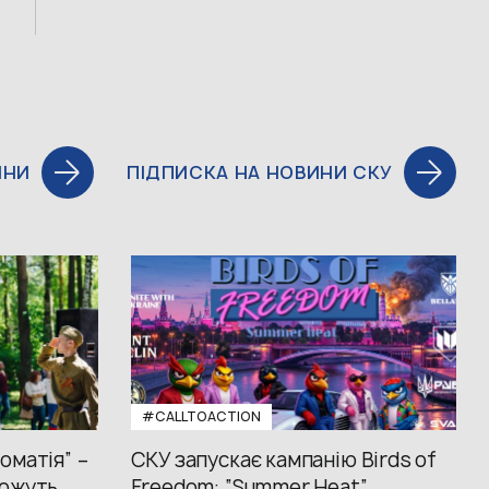
ИНИ
ПІДПИСКА НА НОВИНИ СКУ
#CALLTOACTION
оматія” –
СКУ запускає кампанію Birds of
ожуть...
Freedom: “Summer Heat”