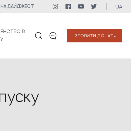
UA
 НА ДАЙДЖЕСТ
ЕНСТВО В
ЗРОБИТИ ДОНАТ
‹
КУ
КОНТАКТИ
+1 416 323-3020
uwc@ukrainianworldcongress.org
МЕДІА КОНТАКТИ
апуску
Для медіа
24/7
uwc@ukrainianworldcongress.org
FB: @uwcongress