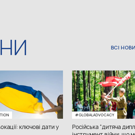
ИНИ
ВСІ НОВ
TION
#GLOBALADVOCACY
окації: ключові дати у
Російська “дитяча дипл
інструмент війни: що м