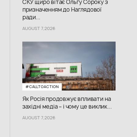
СКУ щиро вітає Ольгу Сороку з
призначенням до Наглядової
ради...
AUGUST 7,2026
#CALLTOACTION
Як Росія продовжує впливати на
західні медіа – і чому це виклик...
AUGUST 7,2026