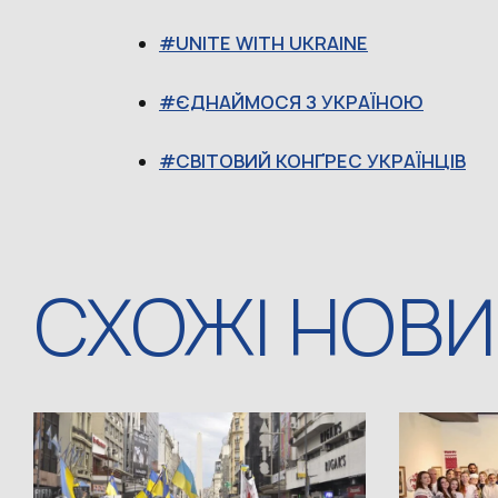
UNITE WITH UKRAINE
ЄДНАЙМОСЯ З УКРАЇНОЮ
СВІТОВИЙ КОНҐРЕС УКРАЇНЦІВ
СХОЖІ НОВ