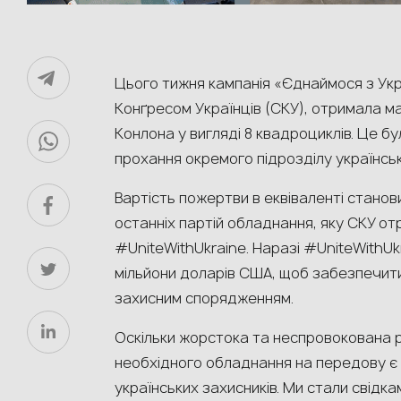
Цього тижня кампанія «Єднаймося з Ук
Конґресом Українців (СКУ), отримала м
Конлона у вигляді 8 квадроциклів. Це б
прохання окремого підрозділу українськ
Вартість пожертви в еквіваленті станов
останніх партій обладнання, яку СКУ от
#UniteWithUkraine. Наразі #UniteWithUk
мільйони доларів США, щоб забезпечити
захисним спорядженням.
Оскільки жорстока та неспровокована р
необхідного обладнання на передову є
українських захисників. Ми стали свідкам