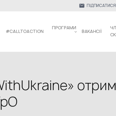
ПІДПИСАТИСЯ
ПРОГРАМИ
ЧЛ
#CALLTOACTION
ВАКАНСІЇ
С
WithUkraine» отри
ТрО