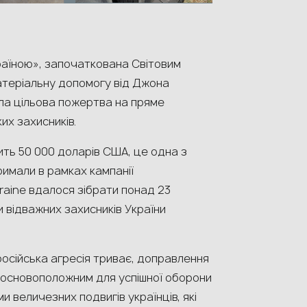
раїною», започаткована Світовим
атеріальну допомогу від Джона
ула цільова пожертва на пряме
их захисників.
ить 50 000 доларів США, це одна з
римали в рамках кампанії
raine вдалося зібрати понад 23
 відважних захисників України
осійська агресія триває, доправлення
 основоположним для успішної оборони
и величезних подвигів українців, які