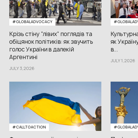
#GLOBALADVOCACY
#GLOBALAD
Крізь стіну “лівих” поглядів та
Культурна
обіцянок політиків: як звучить
як Україн
голос України в далекій
в...
Аргентині
JULY 1,2026
JULY 3,2026
#CALLTOACTION
#GLOBALAD