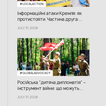
#LOCALACTION
Інформаційні атаки Кремля: як
протистояти. Частина друга:...
JULY 31,2026
#GLOBALADVOCACY
Російська “дитяча дипломатія” –
інструмент війни: що можуть...
JULY 31,2026