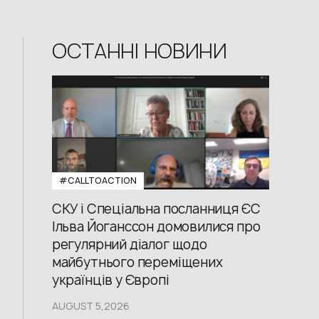
ОСТАННІ НОВИНИ
#CALLTOACTION
СКУ і Спеціальна посланниця ЄС
Ільва Йоганссон домовилися про
регулярний діалог щодо
майбутнього переміщених
українців у Європі
AUGUST 5,2026