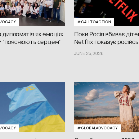
VOCACY
#CALLTOACTION
 дипломатія як емоція:
Поки Росія вбиває діте
у “пояснюють серцем”
Netflix показує російсь
JUNE 25,2026
VOCACY
#GLOBALADVOCACY