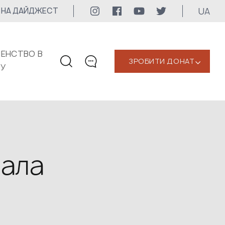
UA
 НА ДАЙДЖЕСТ
ЕНСТВО В
ЗРОБИТИ ДОНАТ
‹
КУ
КОНТАКТИ
+1 416 323-3020
uwc@ukrainianworldcongress.org
МЕДІА КОНТАКТИ
мала
Для медіа
24/7
uwc@ukrainianworldcongress.org
FB: @uwcongress